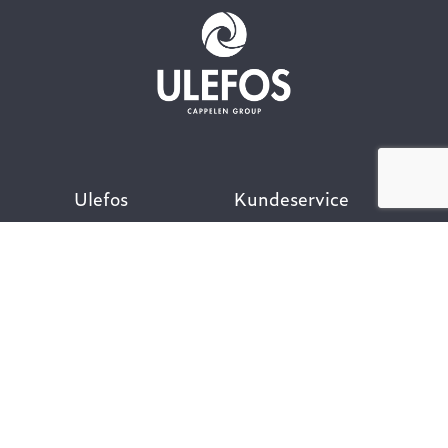
Ulefos
Kundeservice
Om oss
Kontakt oss
Åpenhetsloven
Finn ansatt
Her finner du oss
Ofte stilte spørsmål
Våre verdier
Personvernpolicy
Vår historie
Nyttige lenker
Følg oss