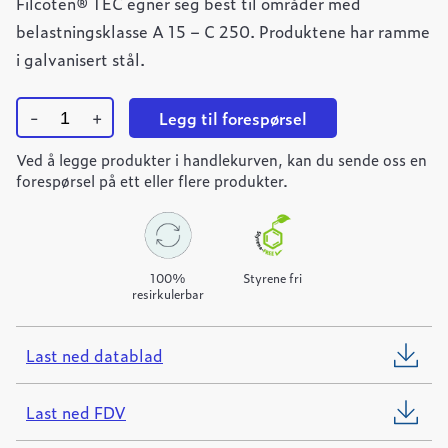
Filcoten® TEC egner seg best til områder med
belastningsklasse A 15 – C 250. Produktene har ramme
i galvanisert stål.
-
+
Legg til forespørsel
Ulefos
Ved å legge produkter i handlekurven, kan du sende oss en
Filcoten
TEC
forespørsel på ett eller flere produkter.
100
mini
renne
L=1000mm
quantity
100%
Styrene fri
resirkulerbar
Last ned datablad
Last ned FDV