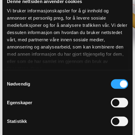
Denne nettsiden anvender cookies
Vi bruker informasjonskapsler for å gi innhold og
annonser et personlig preg, for å levere sosiale
mediefunksjoner og for å analysere trafikken vår. Vi deler
dessuten informasjon om hvordan du bruker nettstedet
vårt, med partnerne våre innen sosiale medier,
annonsering og analysearbeid, som kan kombinere den
med annen informasjon du har gjort tilgjengelig for dem,
eller som de har samlet inn gjennom din bruk av
tjenestene deres.
Samtykkevalg
Finn riktig overvannsløsning for
Nødvendig
ditt prosjekt
Egenskaper
Robuste løsninger som sikrer effektiv avledning og
håndtering av overvann. Vi leverer produkter for
Statistikk
blågrønn og konvensjonell overvannshåndtering.