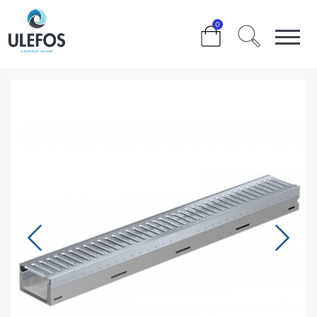
>
>
>
>
>
0
ULEFOS FILCOTEN TEC 100 MINI RENNE L=1000MM