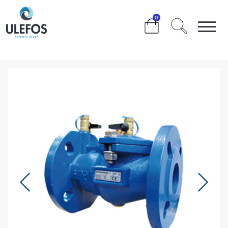
>
>
>
>
0
TILBAKESLAGSVENTIL DN100 EA453 KATEGORI 2
EN13959