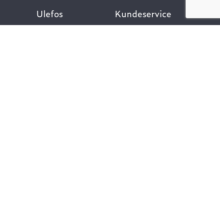
Ulefos
Kundeservice
Om oss
Kontakt oss
Åpenhetsloven
Finn ansatt
Her finner du oss
Ofte stilte spørsmål
Våre verdier
Personvernpolicy
Vår historie
Nyttige lenker
Følg oss
Dokumentasjon VA-
teknikk
Dokumentasjon
Gategods
Dokumentasjon Bygg-
og anlegg
Kompetanse og
rådgivning