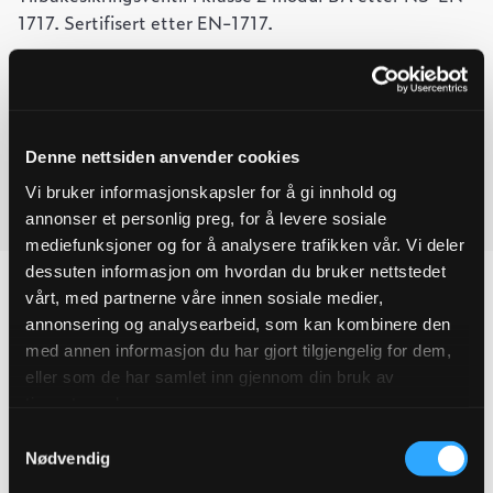
1717. Sertifisert etter EN-1717.
-
+
Legg til forespørsel
Tilbakeslagsventil
Ved å legge produkter i handlekurven, kan du sende oss en
DN100
EA453
forespørsel på ett eller flere produkter.
Denne nettsiden anvender cookies
kategori
2
Vi bruker informasjonskapsler for å gi innhold og
EN13959
Last ned produktdatablad
quantity
annonser et personlig preg, for å levere sosiale
mediefunksjoner og for å analysere trafikken vår. Vi deler
dessuten informasjon om hvordan du bruker nettstedet
vårt, med partnerne våre innen sosiale medier,
annonsering og analysearbeid, som kan kombinere den
med annen informasjon du har gjort tilgjengelig for dem,
Produktegenskaper
eller som de har samlet inn gjennom din bruk av
tjenestene deres.
Pakningsinformasjon
Samtykkevalg
Nødvendig
Tekniske spesifikasjoner