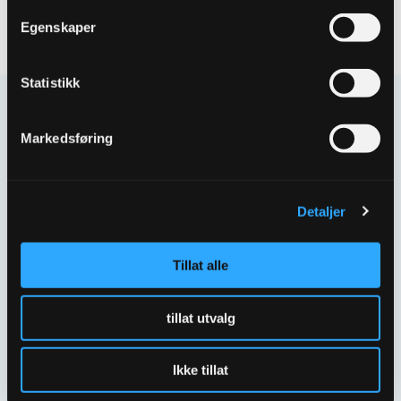
Egenskaper
Statistikk
Kontakt oss
Markedsføring
Har spørsmål eller behov for hjelp så kontakt oss
gjerne.
Detaljer
Skriv til oss
67 80 62 00
Tillat alle
Spørsmål og svar
tillat utvalg
Ikke tillat