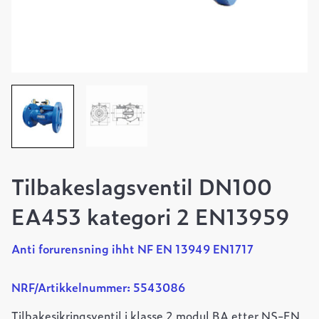
Tilbakeslagsventil DN100
EA453 kategori 2 EN13959
Anti forurensning ihht NF EN 13949 EN1717
NRF/Artikkelnummer: 5543086
Tilbakesikringsventil i klasse 2 modul BA etter NS-EN