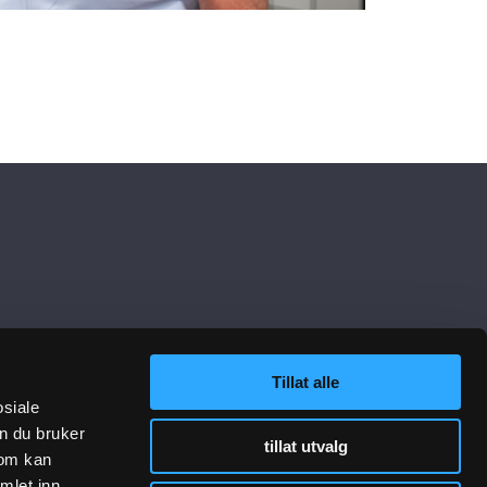
Tillat alle
osiale
n du bruker
lenker
Følg oss
tillat utvalg
som kan
mlet inn