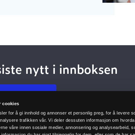
siste nytt i innboksen
 deg på nyhetsbrev
r cookies
er for å gi innhold og annonser et personlig preg, for å levere s
nalysere trafikken vår. Vi deler dessuten informasjon om hvorda
Kundeservice
Nyttige 
nerne våre innen sosiale medier, annonsering og analysearbeid, 
formasjon du har gjort tilgjengelig for dem, eller som de har sa