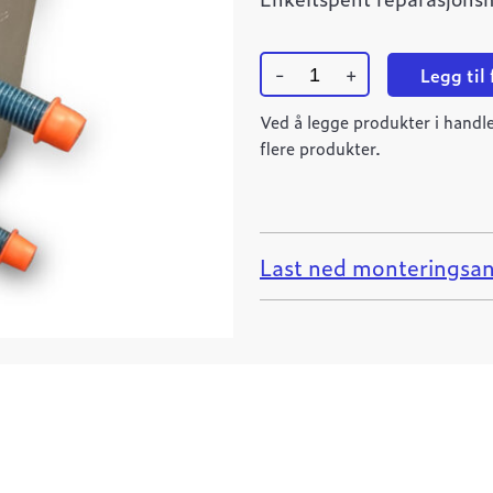
-
+
Legg til
Ulefos
reparasjonsmuffe
Ved å legge produkter i handle
TS10
flere produkter.
36-
42
L=100
quantity
Last ned monteringsan