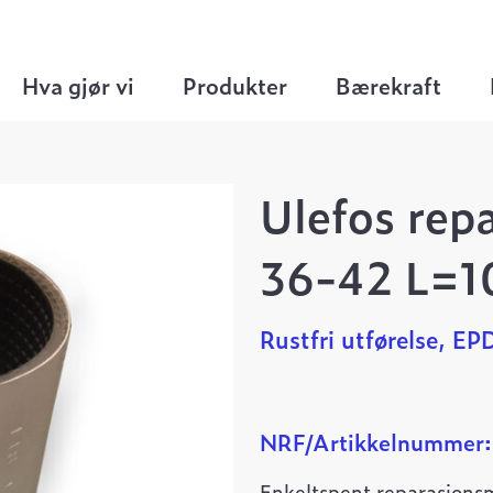
er
>
Rustfrie enkelspent
>
Ulefos reparasjonsmu
Hva gjør vi
Produkter
Bærekraft
Ulefos rep
36-42 L=1
Rustfri utførelse, E
NRF/Artikkelnummer:
Enkeltspent reparasjons