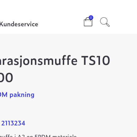
ffe TS10 36-42 L=100
0
Kundeservice
arasjonsmuffe TS10
00
PDM pakning
 2113234
muffe i A2 og EPDM materiale.