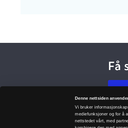
Få 
Meld
Denne nettsiden anvende
Vi bruker informasjonskapsl
mediefunksjoner og for å a
Ulefos
nettstedet vårt, med part
kombinere den med annen in