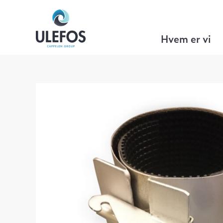
Ulefos
>
VA Teknikk
>
Reparasjonsmuff
Hvem er vi