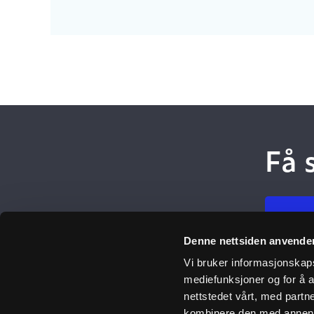
Få 
Meld
Denne nettsiden anvende
Vi bruker informasjonskapsl
mediefunksjoner og for å a
Ulefos
nettstedet vårt, med part
kombinere den med annen in