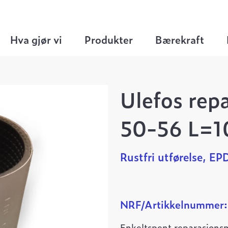
er
>
Rustfrie enkelspent
>
Ulefos reparasjonsm
Hva gjør vi
Produkter
Bærekraft
Ulefos rep
50-56 L=1
Rustfri utførelse, E
NRF/Artikkelnummer:
Enkeltspent reparasjons