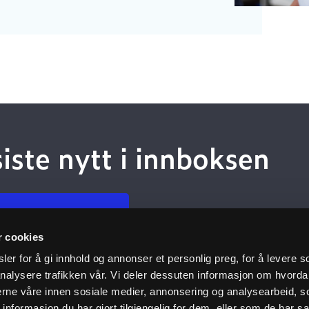
siste nytt i innboksen
 deg på nyhetsbrev
r cookies
er for å gi innhold og annonser et personlig preg, for å levere s
nalysere trafikken vår. Vi deler dessuten informasjon om hvorda
Kundeservice
Nyttige 
nerne våre innen sosiale medier, annonsering og analysearbeid, 
formasjon du har gjort tilgjengelig for dem, eller som de har sa