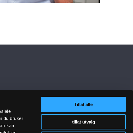
Tillat alle
osiale
n du bruker
lenker
Følg oss
tillat utvalg
som kan
mlet inn