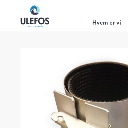
Ulefos
>
VA Teknikk
>
Reparasjonsmuff
Hvem er vi