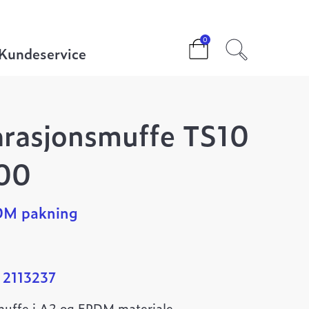
uffe TS10 50-56 L=100
0
Kundeservice
arasjonsmuffe TS10
00
PDM pakning
 2113237
muffe i A2 og EPDM materiale.