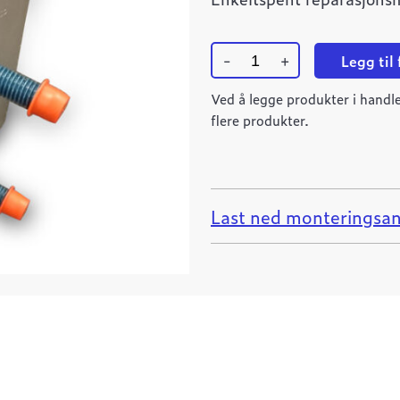
-
+
Legg til
Ulefos
reparasjonsmuffe
Ved å legge produkter i handle
TS10
flere produkter.
50-
56
L=100
quantity
Last ned monteringsan