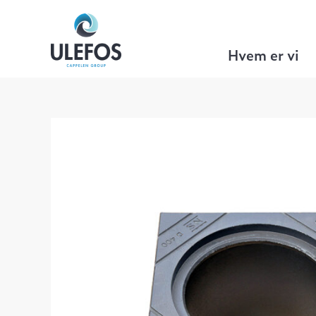
Ulefos
>
Gategods
>
Wavin kumrammer
Hvem er vi