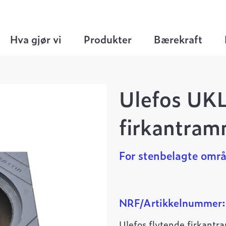
 og kumlokk
>
Ø315 kumrammer og kumlokk
>
Hva gjør vi
Produkter
Bærekraft
Ulefos UKL
firkantra
For stenbelagte områ
NRF/Artikkelnummer
Ulefos flytende firkantr