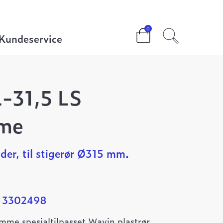
Ulefos UKL-31,5 LS firkantramme
0
Kundeservice
-31,5 LS
mme
der, til stigerør Ø315 mm.
: 3302498
amme spesialtilpasset Wavin plastrør.