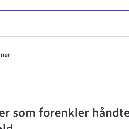
oner
er som forenkler håndte
old