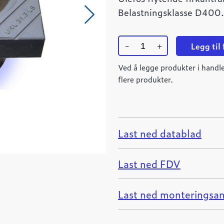
Belastningsklasse D400.
-
+
Legg til
Ulefos
UKL-
Ved å legge produkter i handle
31,5
flere produkter.
LS
firkantramme
quantity
Last ned datablad
Last ned FDV
Last ned monteringsan