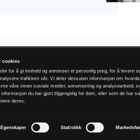
r cookies
siste nytt i innboksen
er for å gi innhold og annonser et personlig preg, for å levere s
nalysere trafikken vår. Vi deler dessuten informasjon om hvorda
nerne våre innen sosiale medier, annonsering og analysearbeid, 
formasjon du har gjort tilgjengelig for dem, eller som de har sa
 deg på nyhetsbrev
stene deres.
Kundeservice
Nyttige 
Egenskaper
Statistikk
Markedsfø
Kontakt oss
Dokumenta