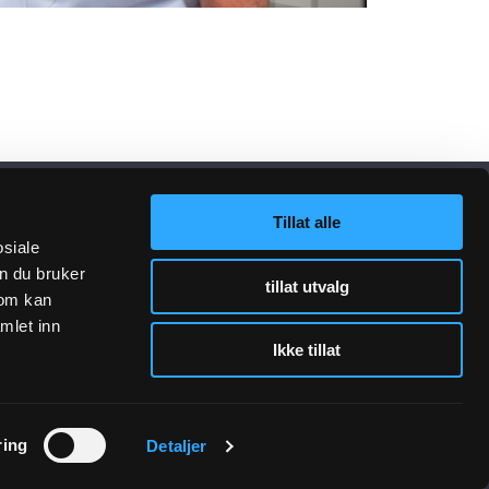
Tillat alle
osiale
n du bruker
tillat utvalg
som kan
mlet inn
Ikke tillat
lenker
Følg oss
ring
Detaljer
sjon VA-teknikk