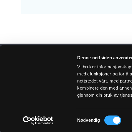
Denne nettsiden anvende
Få 
Vi bruker informasjonskapsl
mediefunksjoner og for å a
nettstedet vårt, med part
kombinere den med annen in
Meld
gjennom din bruk av tjene
Samtykkevalg
Ulefos
Nødvendig
Om oss