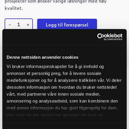
prosjekter som ønsker varige løsninger med høy
kvalitet.
-
+
Legg til forespørsel
Ulefos
Ved å legge produkter i handlekurven, kan du sende oss en
Antikkbenk
Sort
forespørsel på ett eller flere produkter.
quantity
Denne nettsiden anvender cookies
Last ned datablad
Vi bruker informasjonskapsler for å gi innhold og
annonser et personlig preg, for å levere sosiale
mediefunksjoner og for å analysere trafikken vår. Vi deler
dessuten informasjon om hvordan du bruker nettstedet
vårt, med partnerne våre innen sosiale medier,
Produktegenskaper
annonsering og analysearbeid, som kan kombinere den
med annen informasjon du har gjort tilgjengelig for dem,
Pakningsinformasjon
eller som de har samlet inn gjennom din bruk av
tjenestene deres.
Tekniske spesifikasjoner