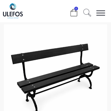
>
>
>
>
ULEFOS ANTIKKBENK SORT
0