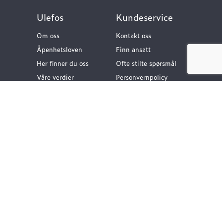
Ulefos
Kundeservice
Om oss
Kontakt oss
Åpenhetsloven
Finn ansatt
Her finner du oss
Ofte stilte spørsmål
Våre verdier
Personvernpolicy
Vår historie
Nyttige lenker
Følg oss
Dokumentasjon VA-
teknikk
Dokumentasjon
Gategods
Dokumentasjon Bygg-
og anlegg
Kompetanse og
rådgivning