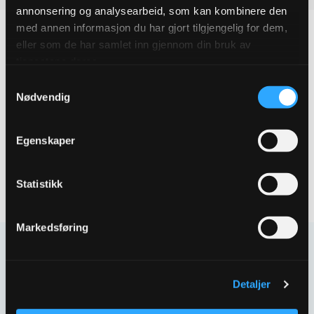
annonsering og analysearbeid, som kan kombinere den
med annen informasjon du har gjort tilgjengelig for dem,
eller som de har samlet inn gjennom din bruk av
tjenestene deres.
Produktegenskaper
Samtykkevalg
Nødvendig
Pakningsinformasjon
Egenskaper
Tekniske spesifikasjoner
Statistikk
Markedsføring
Kontakt oss
Har spørsmål eller behov for hjelp så kontakt oss
Detaljer
gjerne.