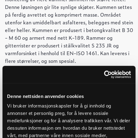
Denne løsningen gir lite synlige skjøter. Kummen settes
på ferdig avrettet og komprimert masse. Området
utenfor kan umiddelbart asfalteres, belegges med stein
eller heller. Kummen er produsert i betongkvalitet B 30
- M 60 og armert med nett K-189. Rammer og
gitterrister er produsert i stålkvalitet S 235 JR og
varmforsinket i henhold til EN-ISO 1461. Kan leveres i
flere størrelser, og som spesial.
-
+
Legg til forespørsel
Ulefos
Ved å legge produkter i handlekurven, kan du sende oss en
betongkum
2015x2015x200mm
Denne nettsiden anvender cookies
forespørsel på ett eller flere produkter.
komplett,
gangtrafikk
Vi bruker informasjonskapsler for å gi innhold og
quantity
annonser et personlig preg, for å levere sosiale
Last ned datablad
mediefunksjoner og for å analysere trafikken vår. Vi deler
dessuten informasjon om hvordan du bruker nettstedet
Last ned FDV
vårt, med partnerne våre innen sosiale medier,