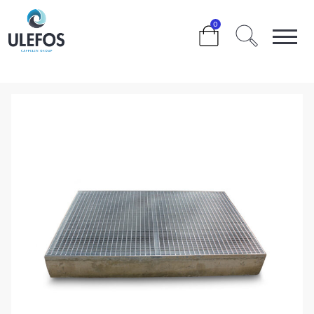
>
>
>
0
ULEFOS BETONGKUM 2015X2015X200MM KOMPLETT,
GANGTRAFIKK