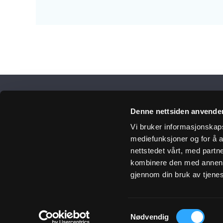
Få 
Denne nettsiden anvende
Vi bruker informasjonskapsl
mediefunksjoner og for å a
nettstedet vårt, med part
Meld
kombinere den med annen in
gjennom din bruk av tjene
Ulefos
Samtykkevalg
Nødvendig