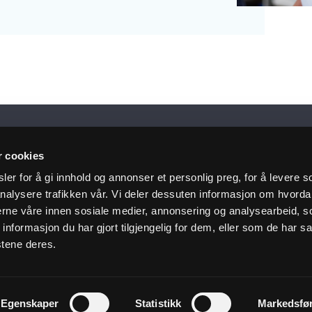
siste nytt i innboksen
r cookies
er for å gi innhold og annonser et personlig preg, for å levere s
nalysere trafikken vår. Vi deler dessuten informasjon om hvorda
nerne våre innen sosiale medier, annonsering og analysearbeid, 
 deg på nyhetsbrev
formasjon du har gjort tilgjengelig for dem, eller som de har sa
stene deres.
Kundeservice
Nyttige 
Egenskaper
Statistikk
Markedsfø