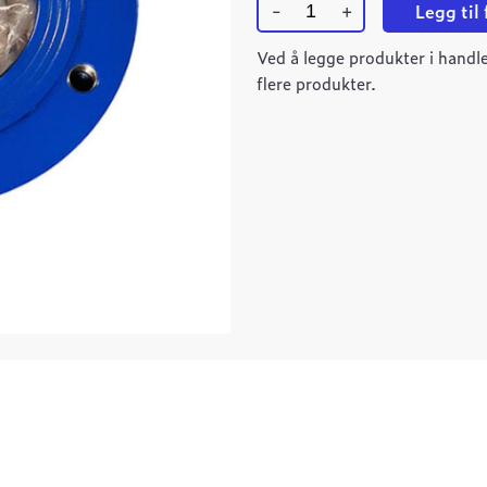
-
+
Legg til
Ulefos
ESCO
Ved å legge produkter i handle
overgangsflens
flere produkter.
DN100
1882/PN10
L=50
quantity