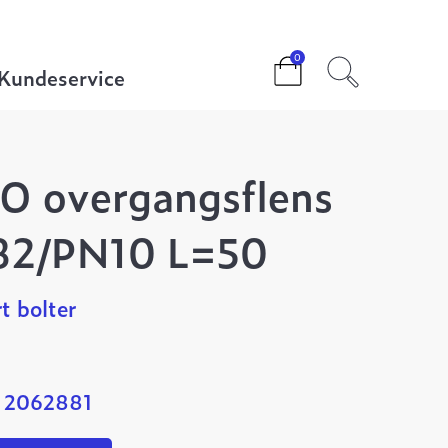
ens DN100 1882/PN10 L=50
0
Kundeservice
O overgangsflens
82/PN10 L=50
t bolter
: 2062881