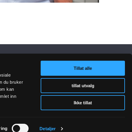
Tillat alle
osiale
n du bruker
tillat utvalg
som kan
mlet inn
Ikke tillat
lenker
Følg oss
ring
Detaljer