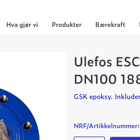
Reduksjonsflenser
>
Ulefos ESCO overgangsfl
Hva gjør vi
Produkter
Bærekraft
Ulefos ESC
DN100 18
GSK epoksy. Inkluder
NRF/Artikkelnummer