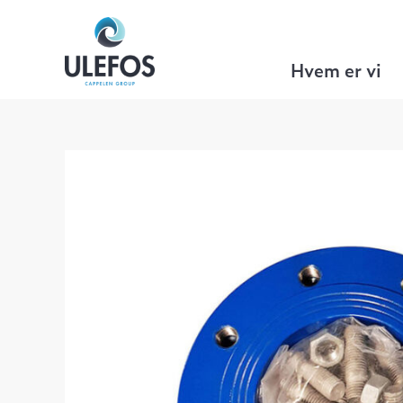
Ulefos
>
VA Teknikk
>
Flenserørdeler
>
Hvem er vi