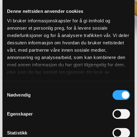
Denne nettsiden anvender cookies
Vi bruker informasjonskapsler for å gi innhold og
annonser et personlig preg, for å levere sosiale
mediefunksjoner og for å analysere trafikken vår. Vi deler
dessuten informasjon om hvordan du bruker nettstedet
vårt, med partnerne våre innen sosiale medier,
annonsering og analysearbeid, som kan kombinere den
med annen informasjon du har gjort tilgjengelig for dem,
Finn riktig overvannsløsning for
eller som de har samlet inn gjennom din bruk av
tjenestene deres.
ditt prosjekt
Samtykkevalg
Nødvendig
Robuste løsninger som sikrer effektiv avledning og
håndtering av overvann. Vi leverer produkter for
Egenskaper
blågrønn og konvensjonell overvannshåndtering.
Statistikk
Se alle overvannsløsninger