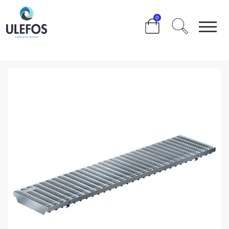
>
>
>
>
>
0
ULEFOS FILCOTEN PRO 150 VARMFORSINKET
GITTERRIST L=1000MM