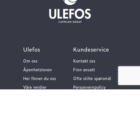
Ulefos
Kundeservice
Om oss
Kontakt oss
Åpenhetsloven
Finn ansatt
Her finner du oss
Ofte stilte spørsmål
Våre verdier
Personvernpolicy
Vår historie
Nyttige lenker
Følg oss
Dokumentasjon VA-
teknikk