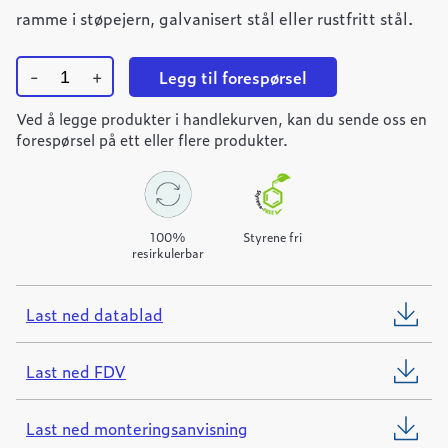
ramme i støpejern, galvanisert stål eller rustfritt stål.
-
+
Legg til forespørsel
Ulefos
Ved å legge produkter i handlekurven, kan du sende oss en
Filcoten
PRO
forespørsel på ett eller flere produkter.
150
varmforsinket
gitterrist
L=1000mm
quantity
100%
Styrene fri
resirkulerbar
Last ned datablad
Last ned FDV
Last ned monteringsanvisning