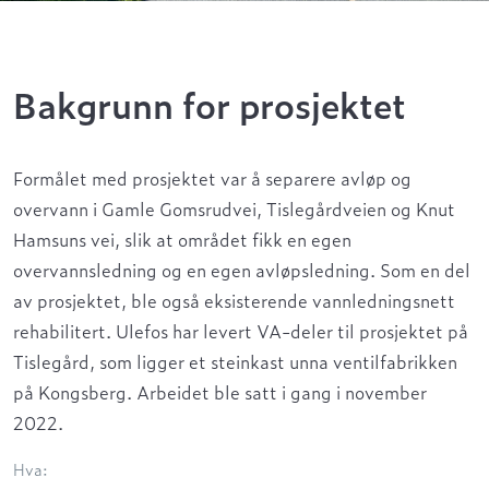
Bakgrunn for prosjektet
Formålet med prosjektet
var
å
separere
avløp og
overvann
i
Gamle
Gomsrudvei
, Tislegårdveien og Knut
Hamsuns vei
,
slik
at området fikk
en egen
overvannsledning og en
egen
avløpsledning
.
Som en del
av prosjektet, ble også
eksisterende vannledningsnett
rehabilitert
.
Ulefos har levert
VA-deler
til prosjektet
på
Tislegård,
som ligger et steinkast unna
ventil
fabrikken
på Kongsberg
.
Arbeidet ble satt i gang i november
2022.
Hva: