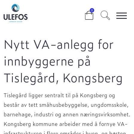
>
>
0
NYTT VA-ANLEGG FOR INNBYGGERNE PÅ TISLEGÅRD,
KONGSBERG
Nytt VA-anlegg for
innbyggerne på
Tislegård, Kongsberg
Tislegård
ligger sentralt til
på
Kongsberg
og
består av tett småhusbebyggelse, ungdomsskole,
barnehage
, industri og annen
nærings
virksomhet
.
Kongsberg kommune
arbeider med
å fornye VA-
infrastrukturen
i flere områder i byen
,
og høsten