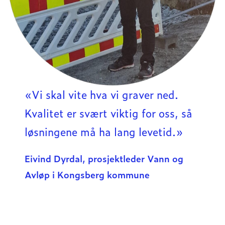
«Vi skal vite hva vi graver ned.
Kvalitet er svært viktig for oss, så
løsningene må ha lang levetid.»
Eivind Dyrdal, prosjektleder Vann og
Avløp i Kongsberg kommune