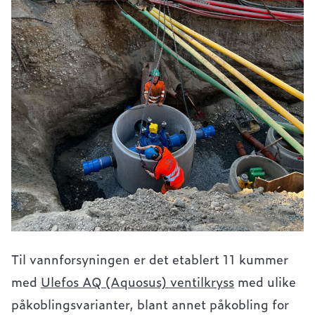
Til vannforsyningen er det etablert 11 kummer
med
Ulefos AQ (Aquosus) ventilkryss
med ulike
påkoblingsvarianter, blant annet påkobling for