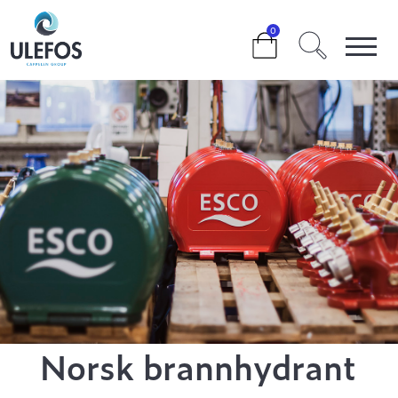
>
>
NORSK BRANNHYDRANT
0
Norsk brannhydrant