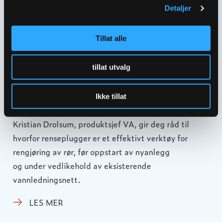
Detaljer
Tillat alle
tillat utvalg
RENSEPLUGG I VANNLEDNING – SLIK
SIKRER DU RENE RØR OG FOREBYGGER
Ikke tillat
DRIFTSPROBLEMER
Kristian Drolsum, produktsjef VA, gir deg råd til
hvorfor renseplugger er et effektivt verktøy for
rengjøring av rør, før oppstart av nyanlegg
og under vedlikehold av eksisterende
vannledningsnett.
LES MER