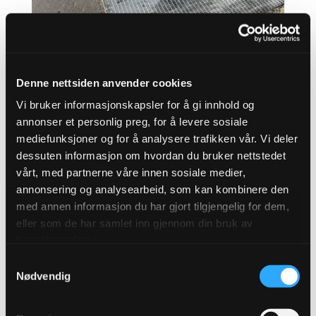
Betongkum med fotskraperist utenfor Lyn
stadion.
Denne nettsiden anvender cookies
Vi bruker informasjonskapsler for å gi innhold og
annonser et personlig preg, for å levere sosiale
Fordeler med betongkum med
mediefunksjoner og for å analysere trafikken vår. Vi deler
graunlatsil
dessuten informasjon om hvordan du bruker nettstedet
vårt, med partnerne våre innen sosiale medier,
Miljøvennlig:
Reduserer mengden
annonsering og analysearbeid, som kan kombinere den
med annen informasjon du har gjort tilgjengelig for dem,
gummigranulat som transporteres bort
eller som de har samlet inn gjennom din bruk av
fra banen via tøy, sko og kjøretøy.
tjenestene deres.
Samtykkevalg
Robust med lang levetid:
Nødvendig
Betongkummen er slitesterk og tåler
stor belastning over tid.