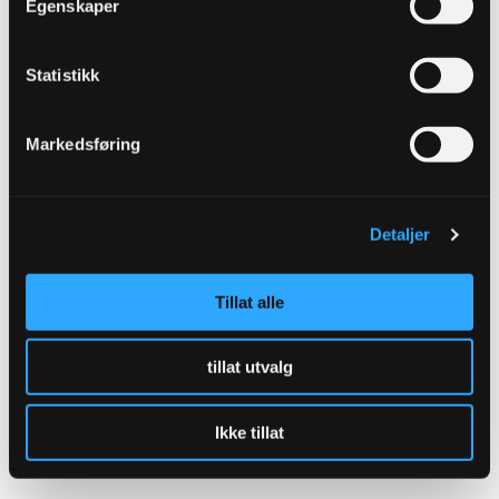
Egenskaper
Enkel å installere:
Marken planeres og
Statistikk
betongkummen løftes på plass.
Markedsføring
Detaljer
Tillat alle
tillat utvalg
Ikke tillat
Enkelt vedlikehold