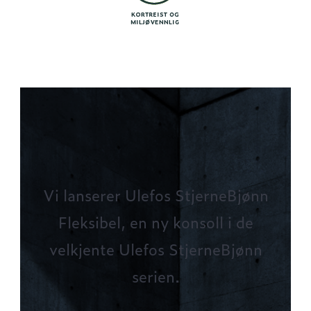
Vi lanserer Ulefos StjerneBjønn
Fleksibel, en ny konsoll i de
velkjente Ulefos StjerneBjønn
serien.