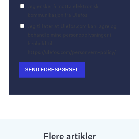
Jeg ønsker å motta elektronisk
kommunikasjon fra Ulefos
Jeg tillater at Ulefos.com kan lagre og
behandle mine personopplysninger i
henhold til
https://ulefos.com/personvern-policy/
Flere artikler