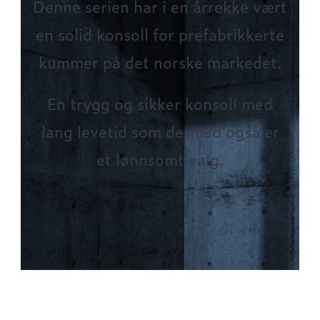
Denne serien har i en årrekke vært
en solid konsoll for prefabrikkerte
kummer på det norske markedet.
En trygg og sikker konsoll med
lang levetid som dermed også er
et lønnsomt valg.