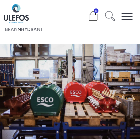
>
>
0
VI STYRKER VÅRT BÆREKRAFTSENGASJEMENT MED
EPD-DEKLARASJON FOR SLUSEVENTIL, BAKKEKRAN OG
BRANNHYDRANT