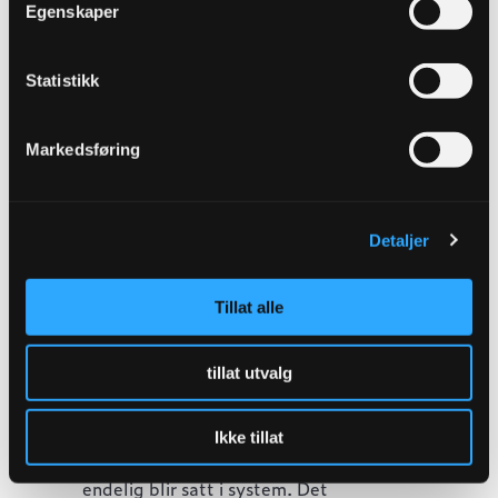
Egenskaper
virkemiddel vi har jobbet for å få på plass
i lang tid, og som nå endelig realiseres.
Statistikk
Markedsføring
Detaljer
Tillat alle
tillat utvalg
– Hvordan dette skal håndteres i
praksis er riktignok ikke helt på plass,
Ikke tillat
men vi er svært fornøyde med at dette
endelig blir satt i system. Det