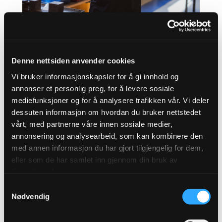
Denne nettsiden anvender cookies
Vi bruker informasjonskapsler for å gi innhold og
annonser et personlig preg, for å levere sosiale
Vekting av bærekraft med
mediefunksjoner og for å analysere trafikken vår. Vi deler
dessuten informasjon om hvordan du bruker nettstedet
30% i offentlige
vårt, med partnerne våre innen sosiale medier,
anskaffelser fra 01.01.24
annonsering og analysearbeid, som kan kombinere den
med annen informasjon du har gjort tilgjengelig for dem,
eller som de har samlet inn gjennom din bruk av
Fra nyttår inntreffer de nye reglene for
tjenestene deres.
offentlige anbud, hvor klima- og
Samtykkevalg
Nødvendig
miljøhensyn som hovedregel skal vektes
med minimum 30%. Et svært viktig