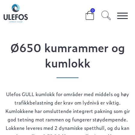
>
>
>
Ø650 KUMRAMMER OG KUMLOKK
0
Ø650 kumrammer og
kumlokk
Ulefos GULL kumlokk for områder med middels og høy
trafikkbelastning der krav om lydnivå er viktig.
Kumlokkene har omsluttende integrert pakning som gir
god tetning mot rammen og fungerer støydempende.
Lokkene leveres med 2 dynamiske spetthull, og du kan