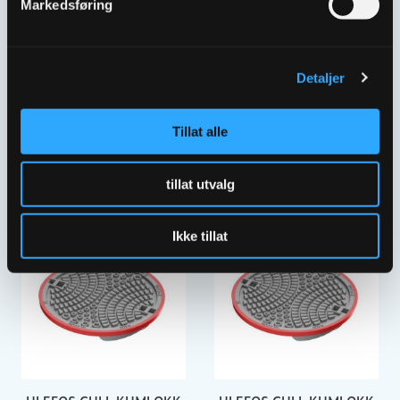
Markedsføring
Detaljer
ULEFOS GULL KUMLOKK
ULEFOS GULL KUMLOKK
650 BLÅ DRENERENDE
650 BLÅ TETT SPETTHUL
Tillat alle
SPETTHULL UTP
UNP
3303884
1509541
tillat utvalg
Ikke tillat