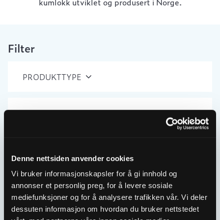
kumlokk utviklet og produsert i Norge.
Filter
PRODUKTTYPE
BELASTNINGSKLASSE
MATERIALE
Denne nettsiden anvender cookies
Vi bruker informasjonskapsler for å gi innhold og
NULLSTILL
annonser et personlig preg, for å levere sosiale
mediefunksjoner og for å analysere trafikken vår. Vi deler
Showing the single result
dessuten informasjon om hvordan du bruker nettstedet