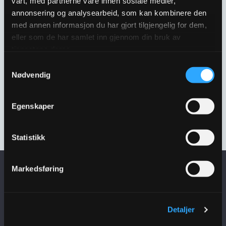
vårt, med partnerne våre innen sosiale medier,
annonsering og analysearbeid, som kan kombinere den
med annen informasjon du har gjort tilgjengelig for dem,
eller som de har samlet inn gjennom din bruk av
tjenestene deres.
Samtykkevalg
Nødvendig
Egenskaper
ULEFOS UFL-700 RAMME
3302469
Statistikk
Markedsføring
Få siste nytt i
innboksen
Detaljer