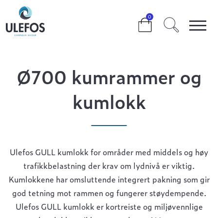
>
>
>
Ø700 KUMRAMMER OG KUMLOKK
0
Ø700 kumrammer og
kumlokk
Ulefos GULL kumlokk for områder med middels og høy
trafikkbelastning der krav om lydnivå er viktig.
Kumlokkene har omsluttende integrert pakning som gir
god tetning mot rammen og fungerer støydempende.
Ulefos GULL kumlokk er kortreiste og miljøvennlige