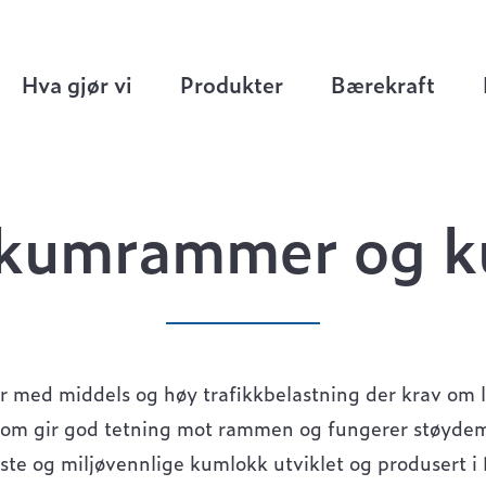
og kumlokk
>
Ø800 kumrammer og kumlokk
Hva gjør vi
Produkter
Bærekraft
kumrammer og k
 med middels og høy trafikkbelastning der krav om l
 som gir god tetning mot rammen og fungerer støyde
iste og miljøvennlige kumlokk utviklet og produsert i