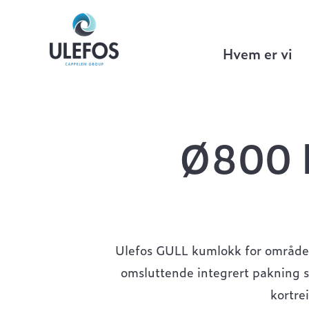
Ulefos
>
Gategods
>
GULL kumrammer 
Hvem er vi
Ø800 
Ulefos GULL kumlokk for områder
omsluttende integrert pakning
kortre