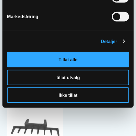
Markedsføring
Detaljer
Tillat alle
ULEFOS UFK-300
ULEFOS UFK-150
KJEFTSLUK
KJEFTSLUK
tillat utvalg
3302862
3302863
Ikke tillat