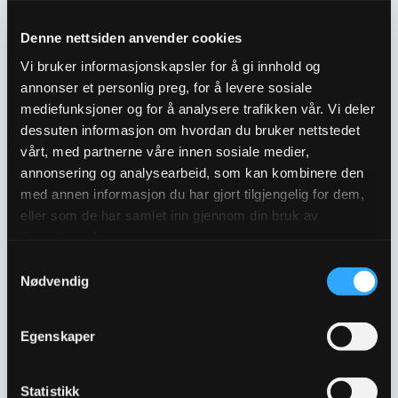
Denne nettsiden anvender cookies
ULEFOS UFK-650 TR
ULEFOS UFK-650 TR
Vi bruker informasjonskapsler for å gi innhold og
AVVISENDE KJEFTSLUK
KJEFTSLUK
annonser et personlig preg, for å levere sosiale
3302859
3302855
mediefunksjoner og for å analysere trafikken vår. Vi deler
dessuten informasjon om hvordan du bruker nettstedet
vårt, med partnerne våre innen sosiale medier,
annonsering og analysearbeid, som kan kombinere den
med annen informasjon du har gjort tilgjengelig for dem,
eller som de har samlet inn gjennom din bruk av
tjenestene deres.
Samtykkevalg
Nødvendig
ULEFOS MELLOMSTYKKE
ULEFOS UFKL-40
Egenskaper
UFK-650 TR
KJEFTSLUK
50312170
3302861
Statistikk