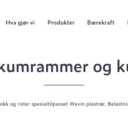
 og kumlokk
>
Ø400 kumrammer og kumlokk
Hva gjør vi
Produkter
Bærekraft
kumrammer og k
okk og rister spesialtilpasset Wavin plastrør. Belast