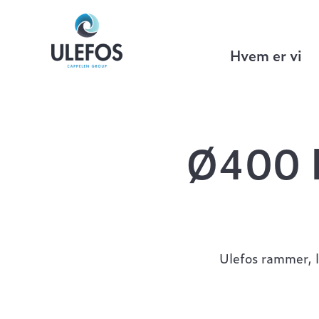
Ulefos
>
Gategods
>
Wavin kumrammer
Hvem er vi
Ø400 
Ulefos rammer, l