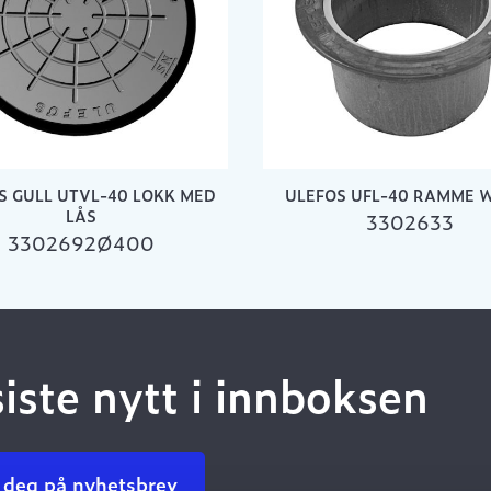
S GULL UTVL-40 LOKK MED
ULEFOS UFL-40 RAMME 
LÅS
3302633
3302692Ø400
siste nytt i innboksen
 deg på nyhetsbrev