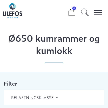
>
>
>
Ø650 KUMRAMMER OG KUMLOKK
0
Ø650 kumrammer og
kumlokk
Filter
BELASTNINGSKLASSE