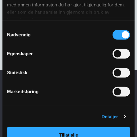
med annen informasjon du har gjort tilgjengelig for dem,
eller som de har samlet inn gjennom din bruk av
tjenestene deres.
ULEFOS GULL KUMLOKK
Samtykkevalg
650 SVART
Nødvendig
DRENERENDE
SPETTHULL UTPL EXTRA
3303911
Egenskaper
Statistikk
Få siste nytt i
Markedsføring
innboksen
Detaljer
Meld deg på nyhetsbrev
Tillat alle