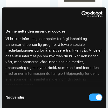
ULEFOS LEDELINJE
ULEFOS LEDELINJE
SINIUS
SINIUS
3303862
3303861
Denne nettsiden anvender cookies
Vi bruker informasjonskapsler for å gi innhold og
annonser et personlig preg, for å levere sosiale
mediefunksjoner og for å analysere trafikken vår. Vi deler
dessuten informasjon om hvordan du bruker nettstedet
vårt, med partnerne våre innen sosiale medier,
annonsering og analysearbeid, som kan kombinere den
med annen informasjon du har gjort tilgjengelig for dem,
eller som de har samlet inn gjennom din bruk av
tjenestene deres.
ULEFOS
ULEFOS
VARSELINDIKATOR
VARSELINDIKATOR
Samtykkevalg
STOPP
STOPP
Nødvendig
3303864
3303863