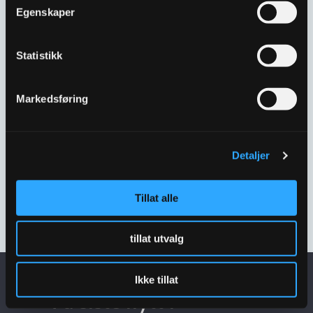
Egenskaper
Statistikk
Markedsføring
Detaljer
ULEFOS
ULEFOS
VARSELINDIKATOR
VARSELINDIKATOR
STOPP RADIE 4000
STOPP RADIE 6630M
Tillat alle
50381955
3303865
tillat utvalg
Ikke tillat
Få siste nytt i