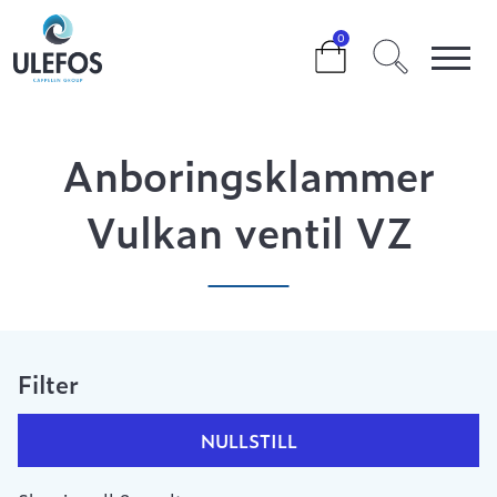
>
>
>
ANBORINGSKLAMMER VULKAN VENTIL VZ
0
Anboringsklammer
Vulkan ventil VZ
Filter
NULLSTILL