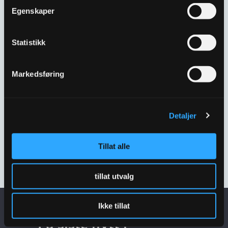
3310471
3310461
Egenskaper
Statistikk
Markedsføring
Detaljer
ANBORINGSKLAMMER
ANBORINGSKLAMMER
DN250 1½” M/VENTIL
DN250 1¼” M/VENTIL
Tillat alle
3310472
3310462
tillat utvalg
Ikke tillat
Få siste nytt i