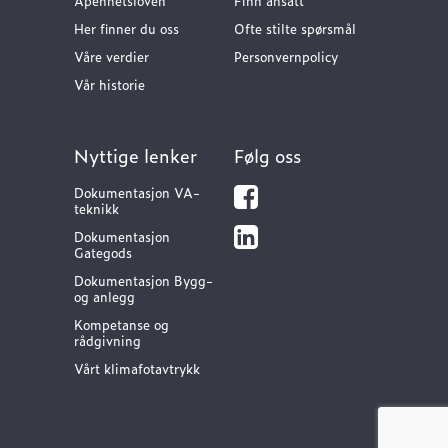
Åpenhetsloven
Finn ansatt
Her finner du oss
Ofte stilte spørsmål
Våre verdier
Personvernpolicy
Vår historie
Nyttige lenker
Følg oss
Dokumentasjon VA-
teknikk
Dokumentasjon
Gategods
Dokumentasjon Bygg-
og anlegg
Kompetanse og
rådgivning
Vårt klimafotavtrykk