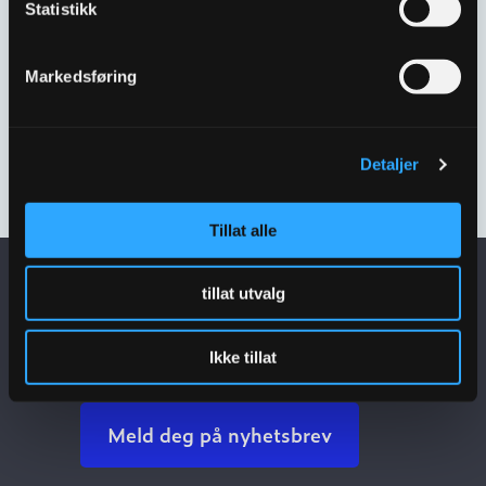
Statistikk
Markedsføring
ANBORINGSVENTIL
1½”X50MM
Detaljer
3382741
Tillat alle
tillat utvalg
Få siste nytt i
innboksen
Ikke tillat
Meld deg på nyhetsbrev