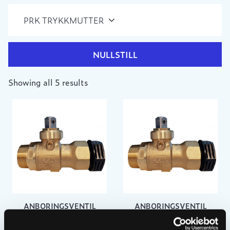
PRK TRYKKMUTTER
NULLSTILL
Showing all 5 results
ANBORINGSVENTIL
ANBORINGSVENTIL
1¼”X32MM M/PRK
1½”X50MM M/PRK
3382438
3381939