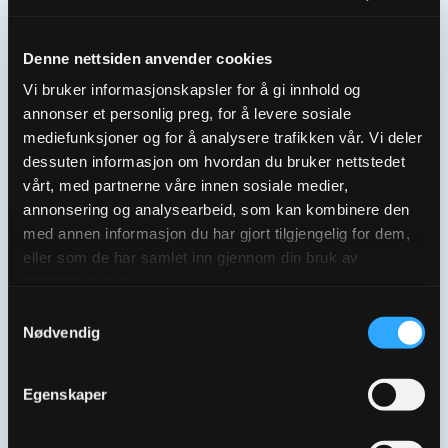
Denne nettsiden anvender cookies
Vi bruker informasjonskapsler for å gi innhold og
annonser et personlig preg, for å levere sosiale
mediefunksjoner og for å analysere trafikken vår. Vi deler
dessuten informasjon om hvordan du bruker nettstedet
vårt, med partnerne våre innen sosiale medier,
annonsering og analysearbeid, som kan kombinere den
med annen informasjon du har gjort tilgjengelig for dem,
eller som de har samlet inn gjennom din bruk av
ANBORINGSVENTIL
ANBORINGSVENTIL
1¼”X32MM
1¼”X40MM
tjenestene deres.
3382738
3382739
Samtykkevalg
Nødvendig
Egenskaper