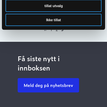
DN300X300
2055198
tillat utvalg
Ikke tillat
←
1
2
3
Få siste nytt i
innboksen
Meld deg på nyhetsbrev