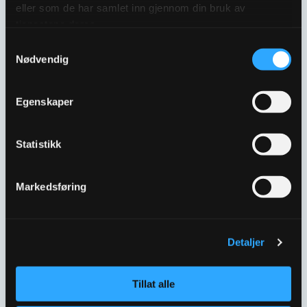
eller som de har samlet inn gjennom din bruk av
tjenestene deres.
Samtykkevalg
ULEFOS ESCO
ULEFOS ESCO
Nødvendig
FLENSEKRYSS
FLENSEKRYSS
DN300X200
DN300X250
2055194
2055196
Egenskaper
Statistikk
Markedsføring
Detaljer
ULEFOS ESCO
Tillat alle
FLENSEKRYSS