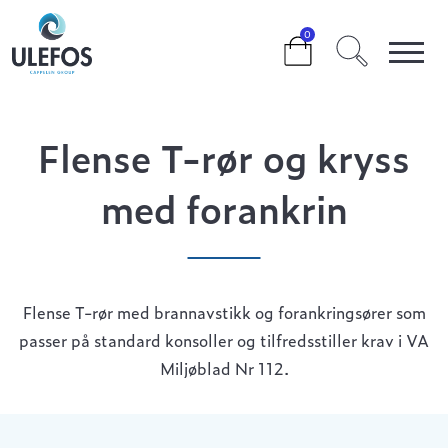
>
>
>
FLENSE T-RØR OG KRYSS MED FORANKRIN
0
Flense T-rør og kryss
med forankrin
Flense T-rør med brannavstikk og forankringsører som
passer på standard konsoller og tilfredsstiller krav i VA
Miljøblad Nr 112.