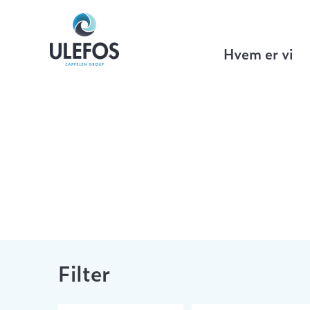
Ulefos
>
VA Teknikk
>
Flenserørdeler
>
Hvem er vi
Filter