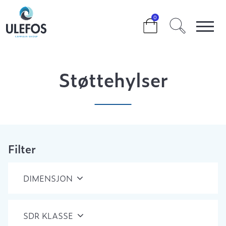
>
>
>
STØTTEHYLSER
0
Støttehylser
Filter
DIMENSJON
SDR KLASSE