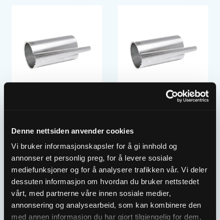
ULEFOS STØTTEHYLSE
ULEFOS STØTTEHYLSE
355×21.1×300 SDR 17
400×22.7×300 SDR 17
M/KILE
M/KILE
Denne nettsiden anvender cookies
2113187
2113189
Vi bruker informasjonskapsler for å gi innhold og
annonser et personlig preg, for å levere sosiale
mediefunksjoner og for å analysere trafikken vår. Vi deler
dessuten informasjon om hvordan du bruker nettstedet
vårt, med partnerne våre innen sosiale medier,
annonsering og analysearbeid, som kan kombinere den
med annen informasjon du har gjort tilgjengelig for dem,