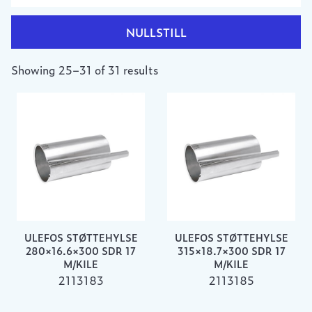
NULLSTILL
Showing 25–31 of 31 results
ULEFOS STØTTEHYLSE
ULEFOS STØTTEHYLSE
280×16.6×300 SDR 17
315×18.7×300 SDR 17
M/KILE
M/KILE
2113183
2113185