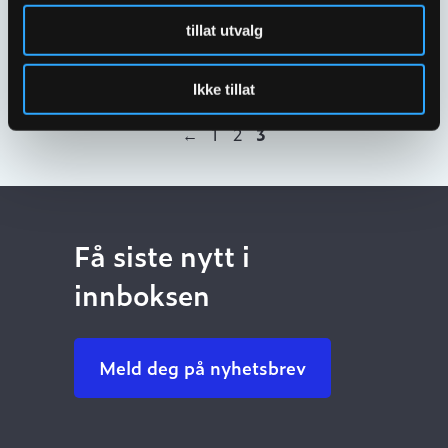
M/KILE
tillat utvalg
2113195
Ikke tillat
←
1
2
3
Få siste nytt i
innboksen
Meld deg på nyhetsbrev