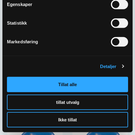
Egenskaper
DN080 MS-DAV-KA
DN100 MH-DAV-KA
5635552
5635563
Statistikk
Markedsføring
Detaljer
Tillat alle
DOROT LUFTEVENTIL
DOROT LUFTEVENTIL
DN100 MS-DAV-KA
DN150 MH-DAV-KA
tillat utvalg
5635553
5635564
Ikke tillat