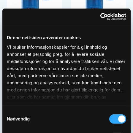
Denne nettsiden anvender cookies
DOROT LUFTEVENTIL
DOROT LUFTEVENTIL
DN050 MS-DAV-KA
DN080 MH-DAV-KA
Vi bruker informasjonskapsler for å gi innhold og
5635551
5635562
annonser et personlig preg, for å levere sosiale
mediefunksjoner og for å analysere trafikken vår. Vi deler
dessuten informasjon om hvordan du bruker nettstedet
vårt, med partnerne våre innen sosiale medier,
annonsering og analysearbeid, som kan kombinere den
med annen informasjon du har gjort tilgjengelig for dem,
eller som de har samlet inn gjennom din bruk av
tjenestene deres.
Samtykkevalg
Nødvendig
DOROT LUFTEVENTIL
DOROT LUFTEVENTIL