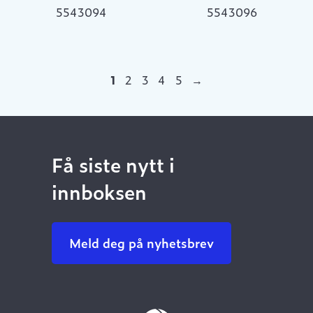
5543094
5543096
1
2
3
4
5
→
Få siste nytt i
innboksen
Meld deg på nyhetsbrev