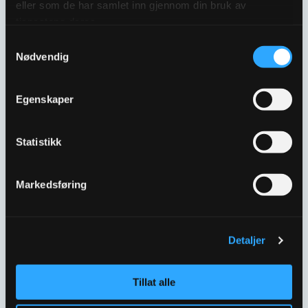
eller som de har samlet inn gjennom din bruk av
tjenestene deres.
Samtykkevalg
Nødvendig
Egenskaper
Statistikk
TILBAKESLAGSVENTIL
TILBAKESLAGSVENTIL
Markedsføring
DN100 402B
DN125 402B
5543085
5543087
Detaljer
Tillat alle