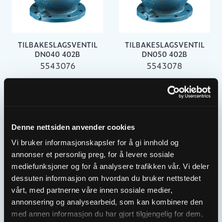
TILBAKESLAGSVENTIL
TILBAKESLAGSVENTIL
DN040 402B
DN050 402B
5543076
5543078
Denne nettsiden anvender cookies
Vi bruker informasjonskapsler for å gi innhold og
annonser et personlig preg, for å levere sosiale
mediefunksjoner og for å analysere trafikken vår. Vi deler
dessuten informasjon om hvordan du bruker nettstedet
vårt, med partnerne våre innen sosiale medier,
TILBAKESLAGSVENTIL
TILBAKESLAGSVENTIL
annonsering og analysearbeid, som kan kombinere den
DN065 402B
DN080 402B
med annen informasjon du har gjort tilgjengelig for dem,
5543081
5543083