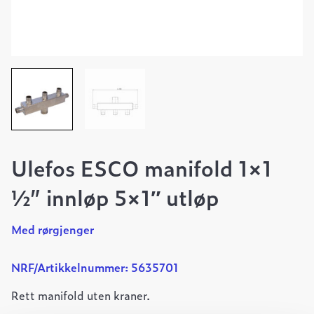
Ulefos ESCO manifold 1×1
½” innløp 5×1″ utløp
Med rørgjenger
NRF/Artikkelnummer: 5635701
Rett manifold uten kraner.