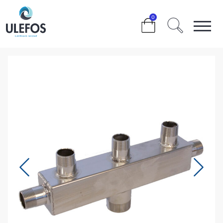
>
>
>
>
0
ULEFOS ESCO MANIFOLD 1×1 ½” INNLØP 5×1″ UTLØP