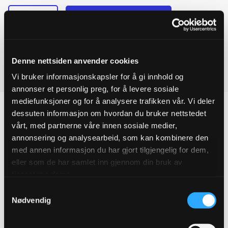
-
+
Legg til forespørsel
Ulefos
Ved å legge produkter i handlekurven, kan du sende oss en
ESCO
manifold
forespørsel på ett eller flere produkter.
1x1
½"
Denne nettsiden anvender cookies
innløp
Last ned produktdatablad
Vi bruker informasjonskapsler for å gi innhold og
5x1"
utløp
annonser et personlig preg, for å levere sosiale
quantity
mediefunksjoner og for å analysere trafikken vår. Vi deler
dessuten informasjon om hvordan du bruker nettstedet
vårt, med partnerne våre innen sosiale medier,
annonsering og analysearbeid, som kan kombinere den
Produktegenskaper
med annen informasjon du har gjort tilgjengelig for dem,
eller som de har samlet inn gjennom din bruk av
Pakningsinformasjon
tjenestene deres.
Samtykkevalg
Tekniske spesifikasjoner
Nødvendig