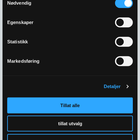
Nødvendig
ULEFOS ESCO MANIFOLD
ULEFOS ESCO MANIFOLD
1X40MM INNLØP
1×1 ½” INNLØP 5×1″
5X32MM UTLØP
UTLØP
Egenskaper
5635514
5635701
Statistikk
Markedsføring
Detaljer
Tillat alle
ULEFOS ESCO MANIFOLD
ULEFOS ESCO MANIFOLD
1×1 ½” INNLØP 8×1″
1×2″ INNLØP 12×1″ UTLØP
UTLØP
5635705
tillat utvalg
5635703