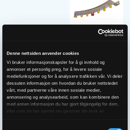
ULEFOS ESCO MANIFOLD
ULEFOS ESCO MANIFOLD
1×1 ½” INNLØP 6×1″
1×1 ½” INNLØP 6×1″
UTLØP
UTLØP
Denne nettsiden anvender cookies
5635536
5635704
Vi bruker informasjonskapsler for å gi innhold og
annonser et personlig preg, for å levere sosiale
mediefunksjoner og for å analysere trafikken vår. Vi deler
dessuten informasjon om hvordan du bruker nettstedet
vårt, med partnerne våre innen sosiale medier,
annonsering og analysearbeid, som kan kombinere den
med annen informasjon du har gjort tilgjengelig for dem,
eller som de har samlet inn gjennom din bruk av
tjenestene deres.
Samtykkevalg