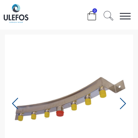
>
>
>
>
0
ULEFOS ESCO MANIFOLD 1×1 ½” INNLØP 6×1″ UTLØP