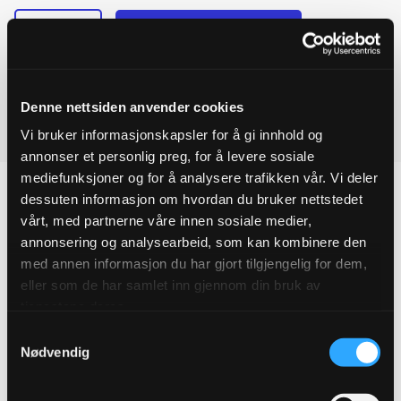
-
+
Legg til forespørsel
Ulefos
Ved å legge produkter i handlekurven, kan du sende oss en
ESCO
manifold
forespørsel på ett eller flere produkter.
1x1
½"
Denne nettsiden anvender cookies
innløp
Last ned produktdatablad
Vi bruker informasjonskapsler for å gi innhold og
6x1"
utløp
annonser et personlig preg, for å levere sosiale
quantity
mediefunksjoner og for å analysere trafikken vår. Vi deler
dessuten informasjon om hvordan du bruker nettstedet
vårt, med partnerne våre innen sosiale medier,
annonsering og analysearbeid, som kan kombinere den
Produktegenskaper
med annen informasjon du har gjort tilgjengelig for dem,
eller som de har samlet inn gjennom din bruk av
Pakningsinformasjon
tjenestene deres.
Samtykkevalg
Tekniske spesifikasjoner
Nødvendig