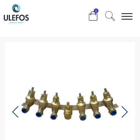
>
>
>
>
0
ULEFOS ESCO MANIFOLD 1X40MM INNLØP 6X32MM
UTLØP