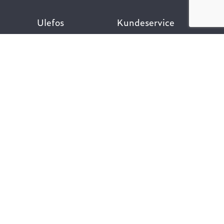
Ulefos
Kundeservice
Om oss
Kontakt oss
Åpenhetsloven
Finn ansatt
Her finner du oss
Ofte stilte spørsmål
Våre verdier
Personvernpolicy
Vår historie
Nyttige lenker
Følg oss
Dokumentasjon VA-
teknikk
Dokumentasjon
Gategods
Dokumentasjon Bygg-
og anlegg
Kompetanse og