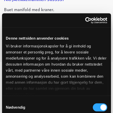
Buet manifold med kraner.
-
+
Legg til forespørsel
Ulefos
Ved å legge produkter i handlekurven, kan du sende oss en
ESCO
manifold
Denne nettsiden anvender cookies
forespørsel på ett eller flere produkter.
1x40MM
Vi bruker informasjonskapsler for å gi innhold og
innløp
6x32MM
annonser et personlig preg, for å levere sosiale
Last ned produktdatablad
utløp
mediefunksjoner og for å analysere trafikken vår. Vi deler
quantity
dessuten informasjon om hvordan du bruker nettstedet
vårt, med partnerne våre innen sosiale medier,
annonsering og analysearbeid, som kan kombinere den
med annen informasjon du har gjort tilgjengelig for dem,
Produktegenskaper
eller som de har samlet inn gjennom din bruk av
tjenestene deres.
Pakningsinformasjon
Samtykkevalg
Nødvendig
Tekniske spesifikasjoner