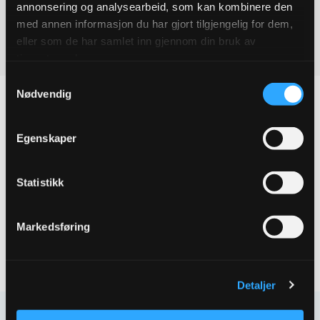
annonsering og analysearbeid, som kan kombinere den
med annen informasjon du har gjort tilgjengelig for dem,
eller som de har samlet inn gjennom din bruk av
tjenestene deres.
Samtykkevalg
Nødvendig
Egenskaper
Produktegenskaper
Pakningsinformasjon
Statistikk
Tekniske spesifikasjoner
Markedsføring
Detaljer