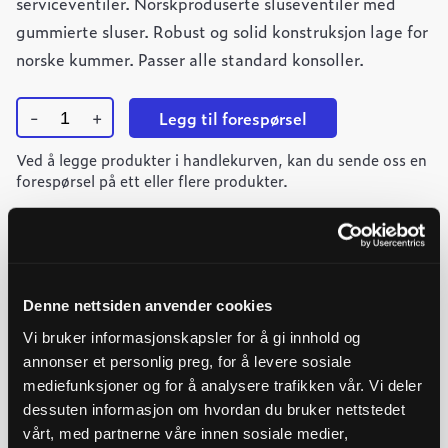
serviceventiler. Norskproduserte sluseventiler med
gummierte sluser. Robust og solid konstruksjon lage for
norske kummer. Passer alle standard konsoller.
-
+
Legg til forespørsel
Ulefos
Ved å legge produkter i handlekurven, kan du sende oss en
Esco
ventil
forespørsel på ett eller flere produkter.
T-
rør
DN150x150x150
VL
quantity
Lang levetid
Norsk produkt
Denne nettsiden anvender cookies
Last ned produktdatablad
Vi bruker informasjonskapsler for å gi innhold og
annonser et personlig preg, for å levere sosiale
mediefunksjoner og for å analysere trafikken vår. Vi deler
Ulefos Esco 10-års garanti
dessuten informasjon om hvordan du bruker nettstedet
vårt, med partnerne våre innen sosiale medier,
Ulefos Esco Epoxy