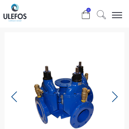
>
>
>
>
0
ULEFOS ESCO VENTIL T-RØR DN150X150X150 VL