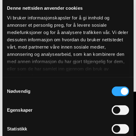
Denne nettsiden anvender cookies
Produktegenskaper
Vi bruker informasjonskapsler for å gi innhold og
annonser et personlig preg, for å levere sosiale
Pakningsinformasjon
mediefunksjoner og for å analysere trafikken vår. Vi deler
dessuten informasjon om hvordan du bruker nettstedet
Tekniske spesifikasjoner
vårt, med partnerne våre innen sosiale medier,
annonsering og analysearbeid, som kan kombinere den
med annen informasjon du har gjort tilgjengelig for dem,
eller som de har samlet inn gjennom din bruk av
tjenestene deres.
Se ventilens funksjon
Samtykkevalg
Nødvendig
Egenskaper
Statistikk