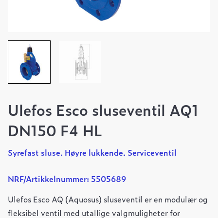
Ulefos Esco sluseventil AQ1
DN150 F4 HL
Syrefast sluse. Høyre lukkende. Serviceventil
NRF/Artikkelnummer: 5505689
Ulefos Esco AQ (Aquosus) sluseventil er en modulær og
fleksibel ventil med utallige valgmuligheter for