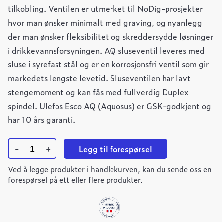
tilkobling. Ventilen er utmerket til NoDig-prosjekter
hvor man ønsker minimalt med graving, og nyanlegg
der man ønsker fleksibilitet og skreddersydde løsninger
i drikkevannsforsyningen. AQ sluseventil leveres med
sluse i syrefast stål og er en korrosjonsfri ventil som gir
markedets lengste levetid. Sluseventilen har lavt
stengemoment og kan fås med fullverdig Duplex
spindel. Ulefos Esco AQ (Aquosus) er GSK-godkjent og
har 10 års garanti.
-
+
Legg til forespørsel
Ulefos
Ved å legge produkter i handlekurven, kan du sende oss en
Esco
sluseventil
forespørsel på ett eller flere produkter.
AQ1
DN150
F4
HL
quantity