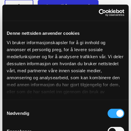
-
+
Legg til forespørsel
Flensemuffe
Ved å legge produkter i handlekurven, kan du sende oss en
DN125
MEGA
forespørsel på ett eller flere produkter.
132-
161MM
Denne nettsiden anvender cookies
quantity
Last ned produktdatablad
Vi bruker informasjonskapsler for å gi innhold og
annonser et personlig preg, for å levere sosiale
mediefunksjoner og for å analysere trafikken vår. Vi deler
dessuten informasjon om hvordan du bruker nettstedet
vårt, med partnerne våre innen sosiale medier,
annonsering og analysearbeid, som kan kombinere den
Produktegenskaper
med annen informasjon du har gjort tilgjengelig for dem,
eller som de har samlet inn gjennom din bruk av
Pakningsinformasjon
tjenestene deres.
Samtykkevalg
Tekniske spesifikasjoner
Nødvendig