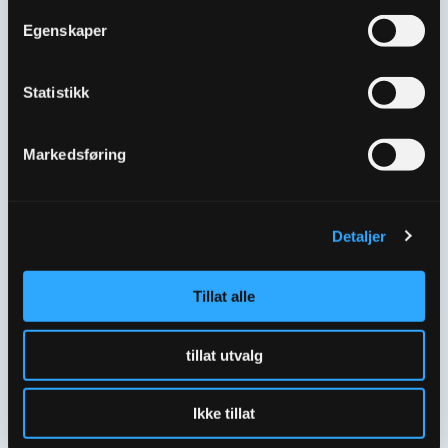
FLENSEMUFFE DN175
FLENSEMUFFE DN200
Egenskaper
MEGA 193-227MM
MEGA 218-252MM
2107883
2107886
Statistikk
Markedsføring
Detaljer
Tillat alle
FLENSEMUFFE DN250
FLENSEMUFFE DN300
MEGA 266-301MM
MEGA 315-349MM
tillat utvalg
2107889
2107893
Ikke tillat