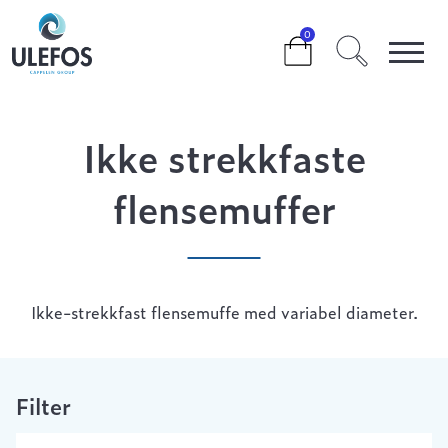
>
>
>
IKKE STREKKFASTE FLENSEMUFFER
0
Ikke strekkfaste
flensemuffer
Ikke-strekkfast flensemuffe med variabel diameter.
Filter