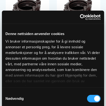
Denne nettsiden anvender cookies
FLENSEMUFFE DN125
FLENSEMUFFE DN150
Vi bruker informasjonskapsler for å gi innhold og
MEGA 132-161MM
MEGA 158-193MM
annonser et personlig preg, for å levere sosiale
2107876
2107879
mediefunksjoner og for å analysere trafikken vår. Vi deler
dessuten informasjon om hvordan du bruker nettstedet
vårt, med partnerne våre innen sosiale medier,
annonsering og analysearbeid, som kan kombinere den
med annen informasjon du har gjort tilgjengelig for dem,
eller som de har samlet inn gjennom din bruk av
tjenestene deres.
Samtykkevalg
Nødvendig