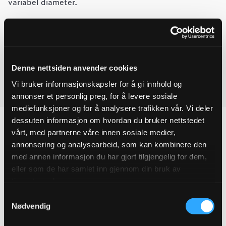
variabel diameter.
-
+
Legg til forespørsel
Ultragrip
Ved å legge produkter i handlekurven, kan du sende oss en
endekappe
DN125
forespørsel på ett eller flere produkter.
132-
Denne nettsiden anvender cookies
160MM
2"
Vi bruker informasjonskapsler for å gi innhold og
Last ned produktdatablad
Uttak
annonser et personlig preg, for å levere sosiale
quantity
mediefunksjoner og for å analysere trafikken vår. Vi deler
dessuten informasjon om hvordan du bruker nettstedet
vårt, med partnerne våre innen sosiale medier,
annonsering og analysearbeid, som kan kombinere den
Produktegenskaper
med annen informasjon du har gjort tilgjengelig for dem,
eller som de har samlet inn gjennom din bruk av
tjenestene deres.
Pakningsinformasjon
Samtykkevalg
Nødvendig
Tekniske spesifikasjoner