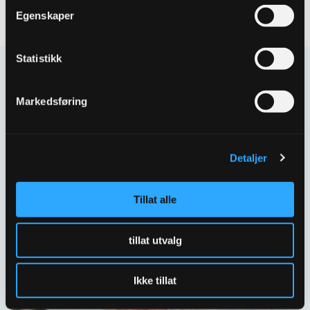
Egenskaper
Statistikk
Kontakt oss
Markedsføring
Har spørsmål eller behov for hjelp så kontakt oss
gjerne.
Skriv til oss
Detaljer
67 80 62 00
Tillat alle
Spørsmål og svar
tillat utvalg
Ikke tillat