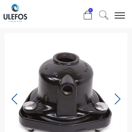
>
>
>
>
0
ULTRAGRIP ENDEKAPPE DN125 132-160MM 2″ UTTAK