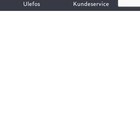
Ulefos
Kundeservice
Om oss
Kontakt oss
Åpenhetsloven
Finn ansatt
Her finner du oss
Ofte stilte spørsmål
Våre verdier
Personvernpolicy
Vår historie
Nyttige lenker
Følg oss
Dokumentasjon VA-
teknikk
Dokumentasjon
Gategods
Dokumentasjon Bygg-
og anlegg
Kompetanse og
rådgivning
Vårt klimafotavtrykk