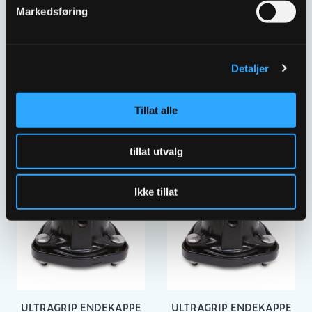
Markedsføring
Detaljer
ULTRAGRIP ENDEKAPPE
ULTRAGRIP ENDEKAPPE
DN175 193-227MM 2″
DN200 218-256MM 2″
UTTAK
UTTAK
Tillat alle
2108342
2108343
tillat utvalg
Ikke tillat
ULTRAGRIP ENDEKAPPE
ULTRAGRIP ENDEKAPPE