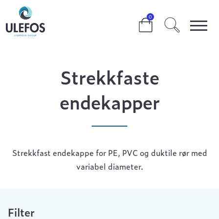
>
>
>
STREKKFASTE ENDEKAPPER
0
Strekkfaste
endekapper
Strekkfast endekappe for PE, PVC og duktile rør med
variabel diameter.
Filter