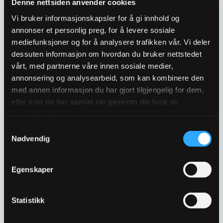
Denne nettsiden anvender cookies
Vi bruker informasjonskapsler for å gi innhold og
annonser et personlig preg, for å levere sosiale
mediefunksjoner og for å analysere trafikken vår. Vi deler
dessuten informasjon om hvordan du bruker nettstedet
vårt, med partnerne våre innen sosiale medier,
annonsering og analysearbeid, som kan kombinere den
med annen informasjon du har gjort tilgjengelig for dem,
eller som de har samlet inn gjennom din bruk av
tjenestene deres.
ULTRAGRIP ENDEKAPPE
ULTRAGRIP ENDEKAPPE
DN125 132-160MM 2″
DN150 158-193MM 2″
Samtykkevalg
UTTAK
UTTAK
Nødvendig
2108339
2108341
Egenskaper
Statistikk