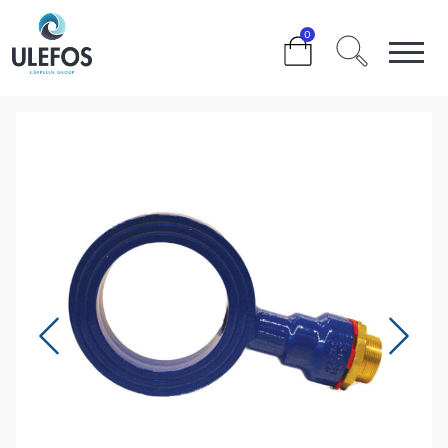
>
>
>
>
0
ULEFOS ESCO MELLOMRING DN250 M/E-LOCK 1 UTTAK