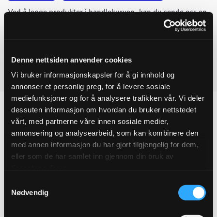
Ulefos
Ved å legge produkter i handlekurven, kan du sende oss en
ESCO
mellomring
forespørsel på ett eller flere produkter.
DN250
m/E-
lock
Last ned produktdatablad
1
uttak
Denne nettsiden anvender cookies
quantity
Vi bruker informasjonskapsler for å gi innhold og
Last ned FDV
annonser et personlig preg, for å levere sosiale
mediefunksjoner og for å analysere trafikken vår. Vi deler
dessuten informasjon om hvordan du bruker nettstedet
vårt, med partnerne våre innen sosiale medier,
annonsering og analysearbeid, som kan kombinere den
Produktegenskaper
med annen informasjon du har gjort tilgjengelig for dem,
eller som de har samlet inn gjennom din bruk av
Pakningsinformasjon
tjenestene deres.
Samtykkevalg
Tekniske spesifikasjoner
Nødvendig