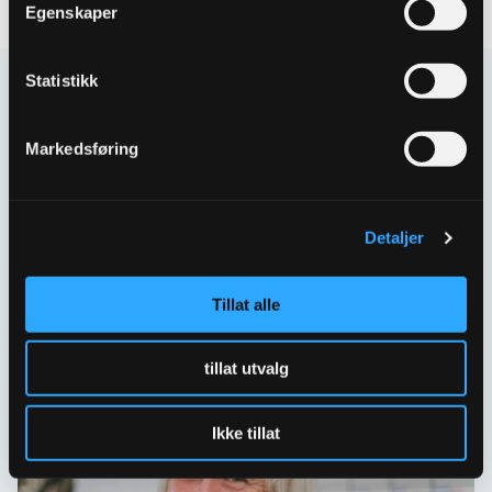
Egenskaper
Statistikk
Kontakt oss
Har spørsmål eller behov for hjelp så kontakt oss
Markedsføring
gjerne.
Skriv til oss
Detaljer
67 80 62 00
Spørsmål og svar
Tillat alle
tillat utvalg
Ikke tillat