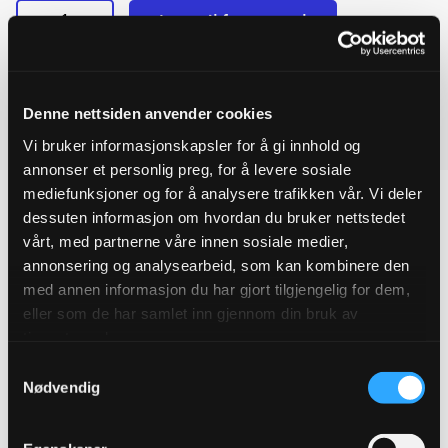
-
+
Legg til forespørsel
Flensemuffe
Ved å legge produkter i handlekurven, kan du sende oss en
DN300
MEGA
forespørsel på ett eller flere produkter.
315-
349MM
Denne nettsiden anvender cookies
quantity
Last ned produktdatablad
Vi bruker informasjonskapsler for å gi innhold og
annonser et personlig preg, for å levere sosiale
mediefunksjoner og for å analysere trafikken vår. Vi deler
dessuten informasjon om hvordan du bruker nettstedet
vårt, med partnerne våre innen sosiale medier,
annonsering og analysearbeid, som kan kombinere den
Produktegenskaper
med annen informasjon du har gjort tilgjengelig for dem,
eller som de har samlet inn gjennom din bruk av
Pakningsinformasjon
tjenestene deres.
Samtykkevalg
Tekniske spesifikasjoner
Nødvendig