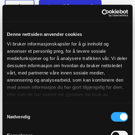
-
+
Legg til forespørsel
Flensemuffe
Ved å legge produkter i handlekurven, kan du sende oss en
DN350
MAXI
forespørsel på ett eller flere produkter.
351-
368MM
Denne nettsiden anvender cookies
quantity
Last ned produktdatablad
Vi bruker informasjonskapsler for å gi innhold og
annonser et personlig preg, for å levere sosiale
mediefunksjoner og for å analysere trafikken vår. Vi deler
dessuten informasjon om hvordan du bruker nettstedet
vårt, med partnerne våre innen sosiale medier,
annonsering og analysearbeid, som kan kombinere den
Produktegenskaper
med annen informasjon du har gjort tilgjengelig for dem,
eller som de har samlet inn gjennom din bruk av
Pakningsinformasjon
tjenestene deres.
Samtykkevalg
Tekniske spesifikasjoner
Nødvendig