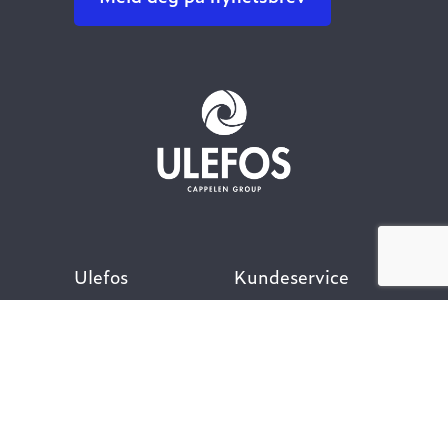
Ulefos
Kundeservice
Om oss
Kontakt oss
Åpenhetsloven
Finn ansatt
Her finner du oss
Ofte stilte spørsmål
Våre verdier
Personvernpolicy
Vår historie