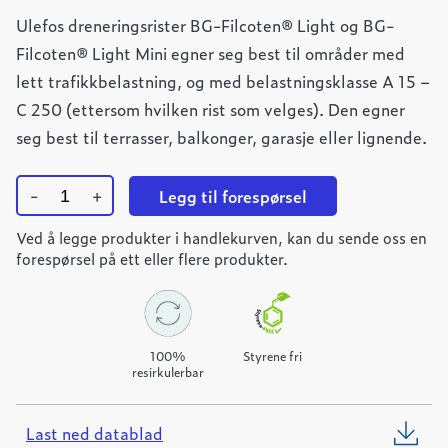
Ulefos dreneringsrister BG-Filcoten® Light og BG-
Filcoten® Light Mini egner seg best til områder med
lett trafikkbelastning, og med belastningsklasse A 15 –
C 250 (ettersom hvilken rist som velges). Den egner
seg best til terrasser, balkonger, garasje eller lignende.
-
+
Legg til forespørsel
Ulefos
Ved å legge produkter i handlekurven, kan du sende oss en
Filcoten
TEC
forespørsel på ett eller flere produkter.
100
varmforsinket
spaltetopp
quantity
100%
Styrene fri
resirkulerbar
Last ned datablad