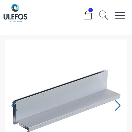
>
>
>
>
>
0
ULEFOS FILCOTEN TEC 100 VARMFORSINKET
SPALTETOPP