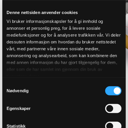
Denne nettsiden anvender cookies
Vi bruker informasjonskapsler for å gi innhold og
annonser et personlig preg, for å levere sosiale
mediefunksjoner og for å analysere trafikken vår. Vi deler
dessuten informasjon om hvordan du bruker nettstedet
vårt, med partnerne våre innen sosiale medier,
annonsering og analysearbeid, som kan kombinere den
med annen informasjon du har gjort tilgjengelig for dem,
eller som de har samlet inn gjennom din bruk av
tjenestene deres.
Samtykkevalg
Nødvendig
Finn riktig overvannsløsning for
Egenskaper
ditt prosjekt
Robuste løsninger som sikrer effektiv avledning og
Statistikk