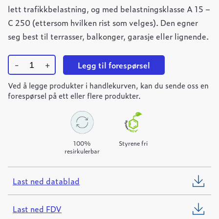
lett trafikkbelastning, og med belastningsklasse A 15 –
C 250 (ettersom hvilken rist som velges). Den egner
seg best til terrasser, balkonger, garasje eller lignende.
-
+
Legg til forespørsel
Ulefos
Ved å legge produkter i handlekurven, kan du sende oss en
Filcoten
LIGHT
forespørsel på ett eller flere produkter.
150
varmforsinket
spaltetopp
L=500mm
quantity
100%
Styrene fri
resirkulerbar
Last ned datablad
Last ned FDV