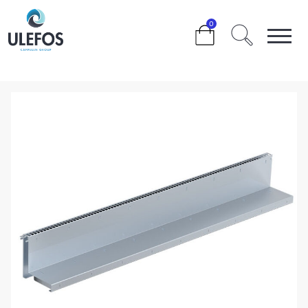
>
>
>
>
>
0
ULEFOS FILCOTEN LIGHT 150 VARMFORSINKET
SPALTETOPP L=500MM