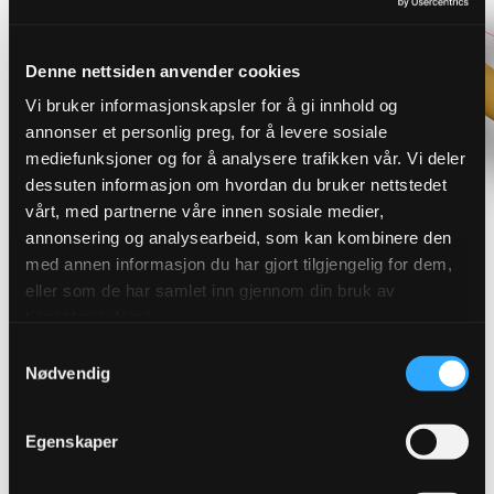
Denne nettsiden anvender cookies
Vi bruker informasjonskapsler for å gi innhold og
annonser et personlig preg, for å levere sosiale
mediefunksjoner og for å analysere trafikken vår. Vi deler
dessuten informasjon om hvordan du bruker nettstedet
vårt, med partnerne våre innen sosiale medier,
annonsering og analysearbeid, som kan kombinere den
med annen informasjon du har gjort tilgjengelig for dem,
eller som de har samlet inn gjennom din bruk av
Finn riktig overvannsløsning for
tjenestene deres.
Samtykkevalg
ditt prosjekt
Nødvendig
Robuste løsninger som sikrer effektiv avledning og
Egenskaper
håndtering av overvann. Vi leverer produkter for
blågrønn og konvensjonell overvannshåndtering.