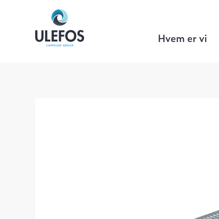
Ulefos
>
Bygg & Anlegg
>
Ulefos Filco
Ulefos Filcoten SELF 100 renne 1000
Hvem er vi