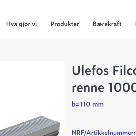
ten rennesystem
>
Filcoten Self
>
Filcoten Renne
mm
Hva gjør vi
Produkter
Bærekraft
Ulefos Fil
renne 10
b=110 mm
NRF/Artikkelnummer