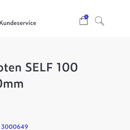
r
>
0
Kundeservice
coten SELF 100
00mm
: 3000649