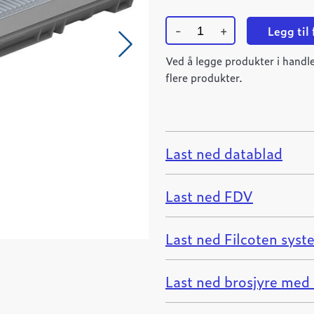
-
+
Legg til
Ulefos
Filcoten
Ved å legge produkter i handle
SELF
flere produkter.
100
renne
1000mm
quantity
Last ned datablad
Last ned FDV
Last ned Filcoten syst
Last ned brosjyre med