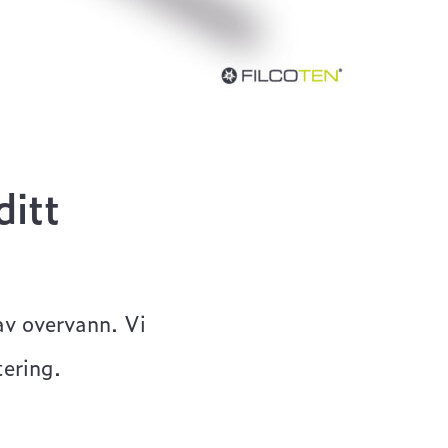
ditt
av overvann. Vi
tering.