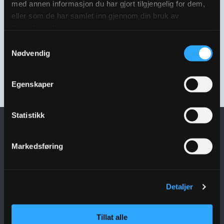
med annen informasjon du har gjort tilgjengelig for dem,
eller som de har samlet inn gjennom din bruk av
tjenestene deres.
Samtykkevalg
Nødvendig
ULEFOS FILCOTEN SELF
ULEFOS FILCOTEN SELF
100 SANDFANG
100 RENNE 1000MM
3000671
3000649
Egenskaper
Statistikk
Få siste nytt i
Markedsføring
innboksen
Detaljer
Meld deg på nyhetsbrev
Tillat alle