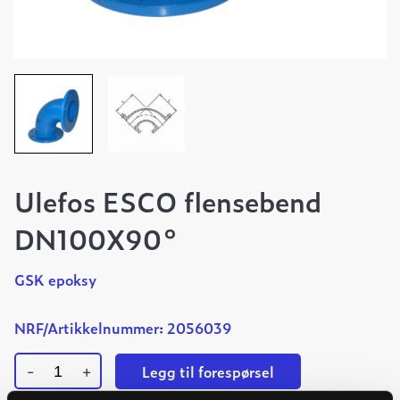
Ulefos ESCO flensebend
DN100X90°
GSK epoksy
NRF/Artikkelnummer: 2056039
-
+
Legg til forespørsel
Ulefos