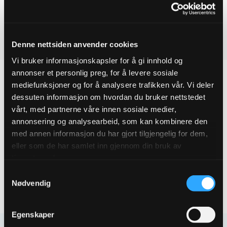
Ved å legge produkter i handlekurven, kan du sende oss en
ESCO
flensebend
forespørsel på ett eller flere produkter.
DN100X90°
quantity
Last ned produktdatablad
Denne nettsiden anvender cookies
Vi bruker informasjonskapsler for å gi innhold og
annonser et personlig preg, for å levere sosiale
mediefunksjoner og for å analysere trafikken vår. Vi deler
dessuten informasjon om hvordan du bruker nettstedet
Produktegenskaper
vårt, med partnerne våre innen sosiale medier,
annonsering og analysearbeid, som kan kombinere den
med annen informasjon du har gjort tilgjengelig for dem,
Pakningsinformasjon
eller som de har samlet inn gjennom din bruk av
tjenestene deres.
Tekniske spesifikasjoner
Samtykkevalg
Nødvendig
Egenskaper