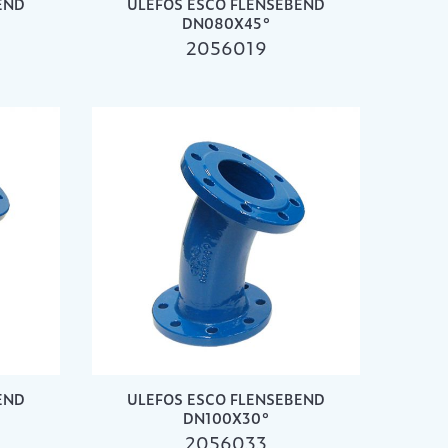
END
ULEFOS ESCO FLENSEBEND
DN080X45°
2056019
END
ULEFOS ESCO FLENSEBEND
DN100X30°
2056033