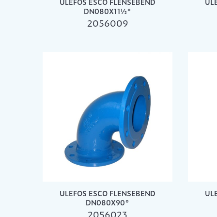
ULEFOS ESCO FLENSEBEND
UL
DN080X11½°
2056009
ULEFOS ESCO FLENSEBEND
UL
DN080X90°
2056023