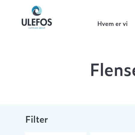
Ulefos
>
VA Teknikk
>
Flenserørdeler
>
Hvem er vi
Flens
Filter