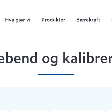
Flensebend og kalibrerte rør
Hva gjør vi
Produkter
Bærekraft
ebend og kalibrer