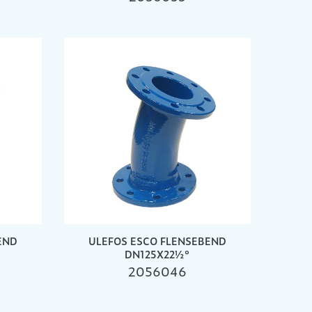
END
ULEFOS ESCO FLENSEBEND
DN125X22½°
2056046