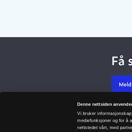
Få 
Meld
Denne nettsiden anvende
Ulefos
Vi bruker informasjonskapsl
mediefunksjoner og for å a
Om oss
nettstedet vårt, med part