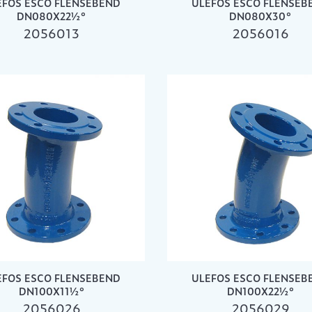
EFOS ESCO FLENSEBEND
ULEFOS ESCO FLENSEB
DN080X22½°
DN080X30°
2056013
2056016
EFOS ESCO FLENSEBEND
ULEFOS ESCO FLENSEB
DN100X11½°
DN100X22½°
2056026
2056029