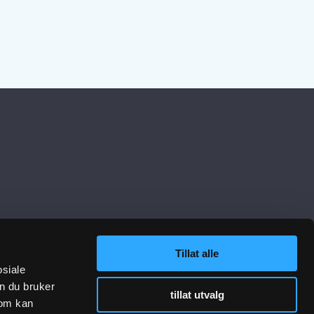
Tillat alle
lenker
Følg oss
osiale
n du bruker
tillat utvalg
sjon VA-teknikk
som kan