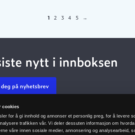
1
2
3
4
5
→
siste nytt i innboksen
 deg på nyhetsbrev
r cookies
Kundeservice
Nyttige 
er for å gi innhold og annonser et personlig preg, for å levere s
nalysere trafikken vår. Vi deler dessuten informasjon om hvorda
Kontakt oss
Dokumenta
nerne våre innen sosiale medier, annonsering og analysearbeid, 