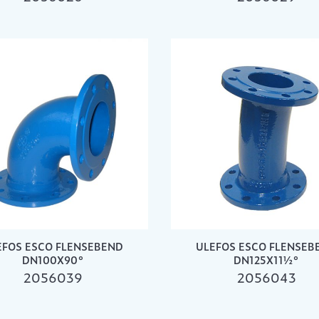
EFOS ESCO FLENSEBEND
ULEFOS ESCO FLENSEB
DN100X90°
DN125X11½°
2056039
2056043