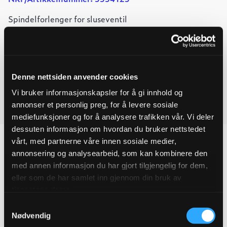
Spindelforlenger for sluseventil
-
+
Legg til forespørsel
Helnor
Ved å legge produkter i handlekurven, kan du sende oss en
spindelforlenger
for
Denne nettsiden anvender cookies
forespørsel på ett eller flere produkter.
sluseventil
Vi bruker informasjonskapsler for å gi innhold og
L=1500-
2700
annonser et personlig preg, for å levere sosiale
Last ned produktdatablad
MM
mediefunksjoner og for å analysere trafikken vår. Vi deler
quantity
dessuten informasjon om hvordan du bruker nettstedet
vårt, med partnerne våre innen sosiale medier,
annonsering og analysearbeid, som kan kombinere den
med annen informasjon du har gjort tilgjengelig for dem,
Produktegenskaper
eller som de har samlet inn gjennom din bruk av
tjenestene deres.
Pakningsinformasjon
Samtykkevalg
Nødvendig
Tekniske spesifikasjoner