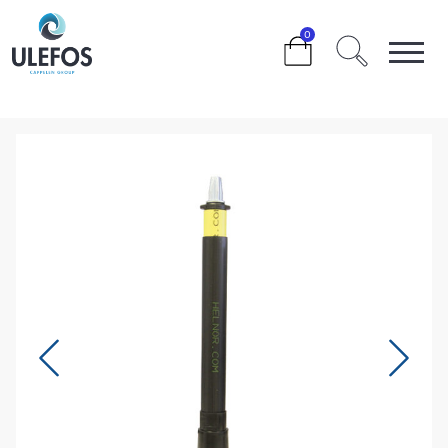
>
>
>
>
0
HELNOR SPINDELFORLENGER FOR SLUSEVENTIL
L=1500-2700 MM