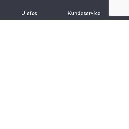
Ulefos
Kundeservice
Om oss
Kontakt oss
Åpenhetsloven
Finn ansatt
Her finner du oss
Ofte stilte spørsmål
Våre verdier
Personvernpolicy
Vår historie
Nyttige lenker
Følg oss
Dokumentasjon VA-
teknikk
Dokumentasjon
Gategods
Dokumentasjon Bygg-
og anlegg
Kompetanse og