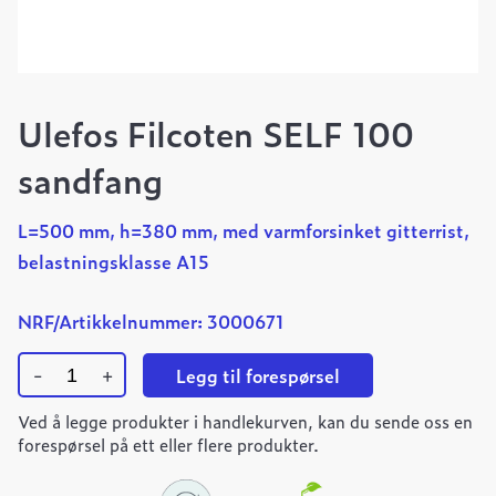
Ulefos Filcoten SELF 100
sandfang
L=500 mm, h=380 mm, med varmforsinket gitterrist,
belastningsklasse A15
NRF/Artikkelnummer: 3000671
-
+
Legg til forespørsel
Ulefos
Ved å legge produkter i handlekurven, kan du sende oss en
Filcoten
SELF
forespørsel på ett eller flere produkter.
100
sandfang
quantity