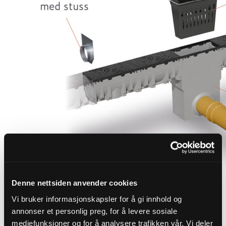
Denne nettsiden anvender cookies
Vi bruker informasjonskapsler for å gi innhold og
annonser et personlig preg, for å levere sosiale
Finn riktig overvannsløsning for
mediefunksjoner og for å analysere trafikken vår. Vi deler