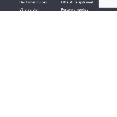
Her finner du oss
Ofte stilte spørsmål
Våre verdier
Personvernpolicy
Vår historie
Nyttige lenker
Følg oss
Dokumentasjon VA-
teknikk
Dokumentasjon
Gategods
Dokumentasjon Bygg-
og anlegg
Kompetanse og
rådgivning
Vårt klimafotavtrykk