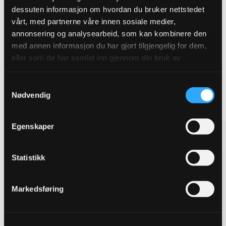
dessuten informasjon om hvordan du bruker nettstedet
ditt prosjekt
vårt, med partnerne våre innen sosiale medier,
annonsering og analysearbeid, som kan kombinere den
Robuste løsninger som sikrer effektiv avledning og
med annen informasjon du har gjort tilgjengelig for dem,
håndtering av overvann. Vi leverer produkter for
eller som de har samlet inn gjennom din bruk av
blågrønn og konvensjonell overvannshåndtering.
tjenestene deres.
Samtykkevalg
Nødvendig
Se alle overvannsløsninger
Egenskaper
Statistikk
Markedsføring