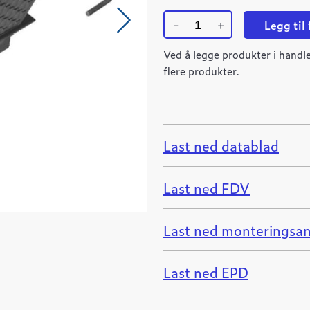
-
+
Legg til
Ulefos
TK1L
Ved å legge produkter i handle
trekkekum
flere produkter.
F900
quantity
Last ned datablad
Last ned FDV
Last ned monteringsan
Last ned EPD