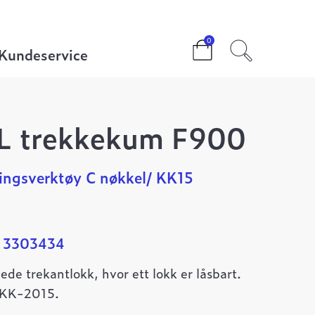
0
Kundeservice
1L trekkekum F900
ningsverktøy C nøkkel/ KK15
: 3303434
e trekantlokk, hvor ett lokk er låsbart.
 KK-2015.