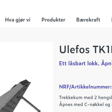
>
Trekkekum
>
Ulefos TK1L trekkekum F900
Hva gjør vi
Produkter
Bærekraft
Ulefos TK
Ett låsbart lokk. Åp
NRF/Artikkelnummer
Trekkekum med 2 hengsled
Åpnes med C-nøkkel og