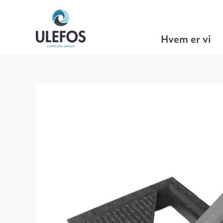
Ulefos
>
Gategods
>
Flyplass produkter
Hvem er vi